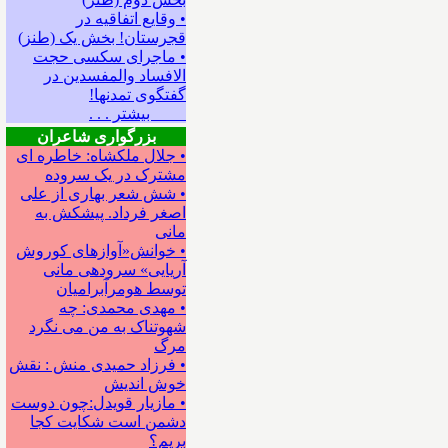
• وقایع اتفاقیه در
قجرستان! بخش یک (طنز)
• ماجرای سکسی حجت
الافساد والمفسدین در
گفتگوی تمدنها!
بیشتر . . .
بزرگواری شاعران
• جلال ملکشاه: خاطره ای
مشترک در یک سروده
• شش شعر بهاری از علی
اصغر فرداد. پیشکش به
مانی
• خوانش«آوازهای کوروش
آریایی» سروده‍ی مانی
توسط هومرآبرامیان
• مهدی محمدی: چه
شهوتناک به من می نگرد
مرگ
• فرزاد حمیدی منش : نقش
خوش اندیش
• مازیار قویدل:چون دوست
دشمن است شکایت کجا
بریم؟