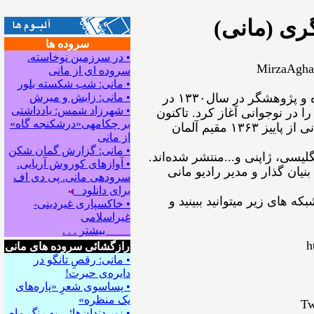
ری (مانی)
سروده ها
• در سرزمین نوخاسته.
MirzaAgha
سروده ای از مانی
• مانی: شب شکسته بلور
ﻣﻴﺮﺯﺍﺁﻗﺎﻋﺴگرﻯ(ﻣﺎﻧﻰ) شاعر، نویسنده و پژوهشگر ﺩﺭ ﺳﺎﻝ۱۳۳۰ در
• مانی: زایش و میرش
• شهرزاد شمس: یادداشتی
ﺍ ﺩﺭ ﻧﻮﺟﻮﺍﻧﻰ ﺁﻏﺎﺯ ﻛﺮﺩ. ﺗﺎﻛﻨﻮﻥ
بر چکامه‍ی«درشکنجه گاه»
۵۴ ﺟﻠﺪ ﺍﺯ ﺁﺛﺎﺭﺵ ﺑﻪ ﭼﺎﭖ ﺭﺳﻴﺪه‌اﻧﺪ. مانی از ﭘﺎﻳﻴﺰ ۱۳۶۳ مقیم ﺁﻟﻤﺎﻥ
از مانی
• مانی: گزارش گمان شکن
نگلیسی، ژاپنی و...ﻣﻨﺘﺸﺮ ﺷﺪﻩ⁯اند.
• آوازهای کوروش آریایی.
نیان گذار و مدیر رادیو مانی
سروده‍ی مانی. پی دی اف
برای دانلود
ه های زیر میتوانید ببینید و
• خاکسپاری غیردینی-
غیراسلامی
بیشتر . . .
h
رازگشائی سروده های مانی
• مانی: رقصِ تانگو در
دایره‌ی حیرت!
• پساسوی شعرِ «پاره‌های
یک منظره»
Tw
• زیر دندان‌هائی به رنگِ ماه