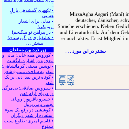
!
• تکه⁪های گمشده⁪ی پازلِ
MirzaAgha Asgari (Mani) in
هستی
deutscher, dänischer, sch
• مدلی برای اشعار
Sprache erschienen. Neben Gedich
اروتیکی!
und Literaturkritik. Auf dem Gebi
• در پیراهن تو می⁪گنجم!
• عشقبازی در گورستان!
er auch aktiv. Er ist Mitglied i
بیشتر . . .
زیر ذره بین منتقدان
بيشتر در این مورد . . .
• کوروش همه خانی: مانی و
معجزه در اشارت انگشت
• نوشین معینی کرمانشاهی:
سفر به ساحت ممنوع شعر
• کوتاه ترین نقد ادبی بر یک
شعر
• سیروس صادقی: بی‌مرگی
در دریای آرام ذهن
• خسرو باقرپور: ﺭوﻳﺎﻯ
ﻧﺠﻴﺐ ﻭ ﺑﻰ ﭘﺮﻭﺍ!
• کوششی در رفع یک سوء
استفاده از شعر دیگران
• قاسم امیری: طلوع سیب
ممنوع