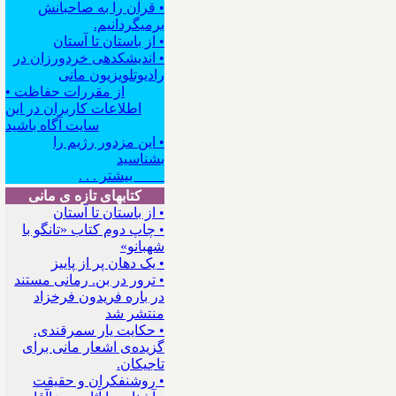
• قرآن را به صاحبانش
برمیگردانیم.
• از باستان تا آستان
• اندیشکده‍ی خردورزان در
رادیوتلویزیون مانی
• از مقررات حفاظت
اطلاعات کاربران در این
سایت آگاه باشید
• این مزدور رژیم را
بشناسید
بیشتر . . .
کتابهای تازه ی مانی
• از باستان تا آستان
• چاپ دوم کتاب «تانگو با
شهبانو»
• یک دهان پر از پاییز
• ترور در بن. رمانی مستند
در باره فریدون فرخزاد
منتشر شد
• حکایت یار سمرقندی.
گزیده‌ی اشعار مانی برای
تاجیکان.
• روشنفکران و حقیقت