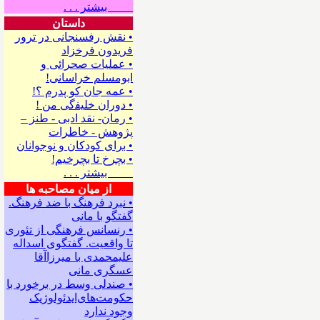
بیشتر . . .
داستان
• نقش رفسنجانی در ترور
فریدون فرخزاد
• عملیات صحرائی و
ابومسلم خراسانی!
• ﻋﻤﻪ ﺟﺎﻥ ﻛﻮ ﭘﺪﺭﻡ ؟!
• ﺩﻭﺭﺍﻥ ﺧﻠﻴﻔگی ﻣﻦ !
• رمان- نقد ادبی - طنز –
پژوهش - خاطرات
• ﺑﺮﺍﻯ ﻛﻮﺩﻛﺎﻥ ﻭ ﻧﻮﺟﻮﺍﻧﺎﻥ
• بچرخ تا بچرخیم!
بیشتر . . .
از میان مصاحبه ها
• نبرد فرهنگ با ضد فرهنگ.
گفتگو با ﻣﺎﻧﻰ
• رنسانس فرهنگی ‌از تئوری
‌تا واقعیت. گفتگوی اسداله
علیمحمدی با میرزاآقا
عسگری ‌مانی
• صندلی وسط در برخورد با
حکومت‌های‌ایدئولوژیک
وجود ندارد