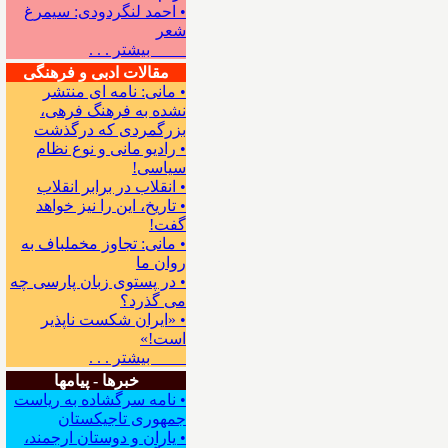
• احمد لنگردودی: سیمرغ
شعر
بیشتر . . .
مقالات ادبی و فرهنگی
• مانی: نامه ای منتشر
نشده به فرهنگ فرهی،
بزرگمردی که درگذشت
• رادیو مانی و نوع نظام
سیاسی!
• انقلاب در برابر انقلاب
• تاریخ، این را نیز خواهد
گفت!
• مانی: تجاوز مخملباف به
روان ما
• در پستوی زبان پارسی چه
می گذرد؟
• «ایران شکست ناپذیر
است!»
بیشتر . . .
خبرها - پیامها
• نامه سرگشاده به ریاست
جمهوری تاجیکستان
• یاران و دوستان ارجمند،