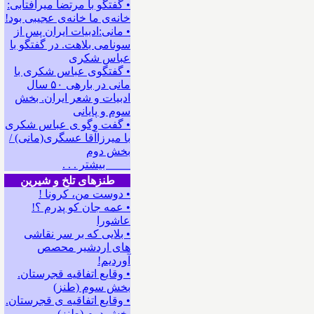
• گفتگو با مرتضا میرآفتابی:
ﺧﺎﻧﻪﻯ ﻣﺎ ﺧﺎﻧﻪﻯ ﻋﺠﻴﺒﻰ ﺑﻮﺩ!
• مانی:ادبیات ایران پس از
سونامی بلاهت. در گفتگو با
عباس شکری
• گفتگوی عباس شکری با
مانی در باره‍ی ۵۰ سال
ادبیات و شعر ایران. بخش
سوم و پایانی
• گفت وگو ی عباس شکری
با میرزاآقا عسگری(مانی) /
بخش دوم
بیشتر . . .
طنزهای تلخ و شیرین
• دوست من، کرونا !
• ﻋﻤﻪ ﺟﺎﻥ ﻛﻮ ﭘﺪﺭﻡ ؟!
عاشورا
• بلایی که بر سر نقاشی
های اردشیر محصص
آوردیم!
• وقایع اتفاقیه قجرستان.
بخش سوم (طنز)
• وقایع اتفاقیه ی قجرستان.
بخش دوم (طنز)