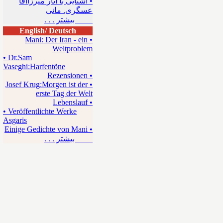
• آشنایی با آثار میرزاآقا
عسگری. مانی
بیشتر . . .
English/ Deutsch
• Mani: Der Iran - ein
Weltproblem
• Dr.Sam
Vaseghi:Harfentöne
• Rezensionen
• Josef Krug:Morgen ist der
erste Tag der Welt
• Lebenslauf
• Veröffentlichte Werke
Asgaris
• Einige Gedichte von Mani
بیشتر . . .