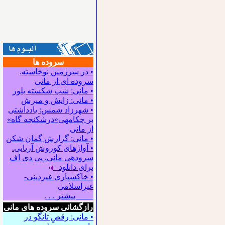
سروده ها
• در سرزمین نوخاسته.
سروده ای از مانی
• مانی: شب شکسته بلور
• مانی: زایش و میرش
• شهرزاد شمس: یادداشتی
بر چکامه‍ی«درشکنجه گاه»
از مانی
• مانی: گزارش گمان شکن
• آوازهای کوروش آریایی.
سروده‍ی مانی. پی دی اف
برای دانلود
• خاکسپاری غیردینی-
غیراسلامی
بیشتر . . .
رازگشائی سروده های مانی
• مانی: رقصِ تانگو در