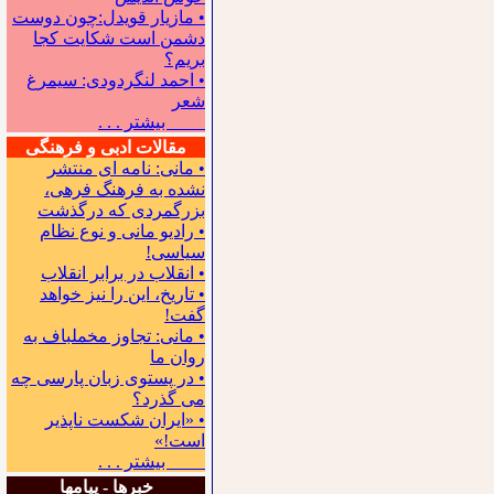
• مازیار قویدل:چون دوست
دشمن است شکایت کجا
بریم؟
• احمد لنگردودی: سیمرغ
شعر
بیشتر . . .
مقالات ادبی و فرهنگی
• مانی: نامه ای منتشر
نشده به فرهنگ فرهی،
بزرگمردی که درگذشت
• رادیو مانی و نوع نظام
سیاسی!
• انقلاب در برابر انقلاب
• تاریخ، این را نیز خواهد
گفت!
• مانی: تجاوز مخملباف به
روان ما
• در پستوی زبان پارسی چه
می گذرد؟
• «ایران شکست ناپذیر
است!»
بیشتر . . .
خبرها - پیامها