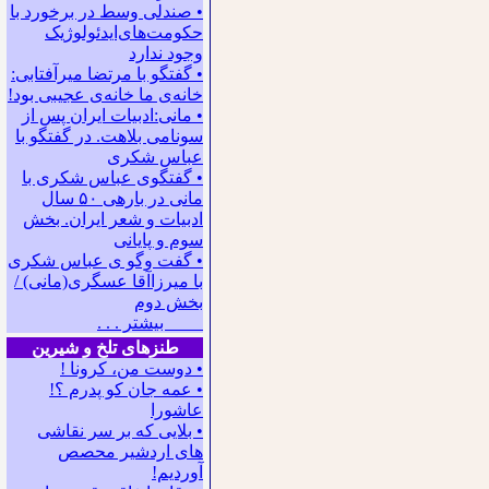
• صندلی وسط در برخورد با
حکومت‌های‌ایدئولوژیک
وجود ندارد
• گفتگو با مرتضا میرآفتابی:
ﺧﺎﻧﻪﻯ ﻣﺎ ﺧﺎﻧﻪﻯ ﻋﺠﻴﺒﻰ ﺑﻮﺩ!
• مانی:ادبیات ایران پس از
سونامی بلاهت. در گفتگو با
عباس شکری
• گفتگوی عباس شکری با
مانی در باره‍ی ۵۰ سال
ادبیات و شعر ایران. بخش
سوم و پایانی
• گفت وگو ی عباس شکری
با میرزاآقا عسگری(مانی) /
بخش دوم
بیشتر . . .
طنزهای تلخ و شیرین
• دوست من، کرونا !
• ﻋﻤﻪ ﺟﺎﻥ ﻛﻮ ﭘﺪﺭﻡ ؟!
عاشورا
• بلایی که بر سر نقاشی
های اردشیر محصص
آوردیم!