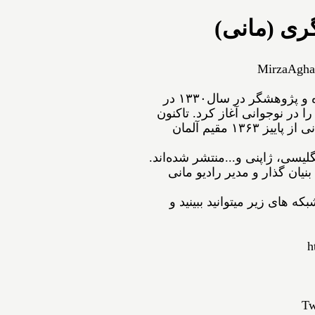
گری (مانی
MirzaAgha
ﻣﻴﺮﺯﺍﺁﻗﺎﻋﺴگرﻯ(ﻣﺎﻧﻰ) شاعر، نویسنده و پژوهشگر ﺩﺭ ﺳﺎﻝ۱۳۳۰ در
ﺍ ﺩﺭ ﻧﻮﺟﻮﺍﻧﻰ ﺁﻏﺎﺯ ﻛﺮﺩ. ﺗﺎﻛﻨﻮﻥ
۵۴ ﺟﻠﺪ ﺍﺯ ﺁﺛﺎﺭﺵ ﺑﻪ ﭼﺎﭖ ﺭﺳﻴﺪه‌اﻧﺪ. مانی از ﭘﺎﻳﻴﺰ ۱۳۶۳ مقیم ﺁﻟﻤﺎﻥ
انگلیسی، ژاپنی و...ﻣﻨﺘﺸﺮ ﺷﺪﻩ⁯اند
نیان گذار و مدیر رادیو مانی
ه های زیر میتوانید ببینید و
h
Tw