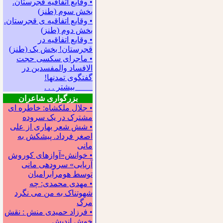
• وقایع اتفاقیه قجرستان.
بخش سوم (طنز)
• وقایع اتفاقیه ی قجرستان.
بخش دوم (طنز)
• وقایع اتفاقیه در
قجرستان! بخش یک (طنز)
• ماجرای سکسی حجت
الافساد والمفسدین در
گفتگوی تمدنها!
بیشتر . . .
بزرگواری شاعران
• جلال ملکشاه: خاطره ای
مشترک در یک سروده
• شش شعر بهاری از علی
اصغر فرداد. پیشکش به
مانی
• خوانش«آوازهای کوروش
آریایی» سروده‍ی مانی
توسط هومرآبرامیان
• مهدی محمدی: چه
شهوتناک به من می نگرد
مرگ
• فرزاد حمیدی منش : نقش
خوش اندیش