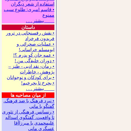
استفاده از شعر دیگران
• قاسم امیری: طلوع سیب
ممنوع
بیشتر . . .
داستان
• نقش رفسنجانی در ترور
فریدون فرخزاد
• عملیات صحرائی و
ابومسلم خراسانی!
• ﻋﻤﻪ ﺟﺎﻥ ﻛﻮ ﭘﺪﺭﻡ ؟!
• ﺩﻭﺭﺍﻥ ﺧﻠﻴﻔگی ﻣﻦ !
• رمان- نقد ادبی - طنز –
پژوهش - خاطرات
• ﺑﺮﺍﻯ ﻛﻮﺩﻛﺎﻥ ﻭ ﻧﻮﺟﻮﺍﻧﺎﻥ
• بچرخ تا بچرخیم!
بیشتر . . .
از میان مصاحبه ها
• نبرد فرهنگ با ضد فرهنگ.
گفتگو با ﻣﺎﻧﻰ
• رنسانس فرهنگی ‌از تئوری
‌تا واقعیت. گفتگوی اسداله
علیمحمدی با میرزاآقا
عسگری ‌مانی