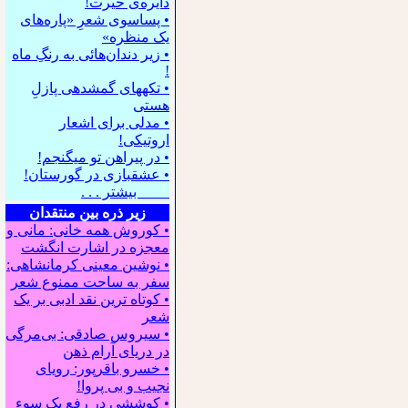
دایره‌ی حیرت!
• پساسوی شعرِ «پاره‌های
یک منظره»
• زیر دندان‌هائی به رنگِ ماه
!
• تکه⁪های گمشده⁪ی پازلِ
هستی
• مدلی برای اشعار
اروتیکی!
• در پیراهن تو می⁪گنجم!
• عشقبازی در گورستان!
بیشتر . . .
زیر ذره بین منتقدان
• کوروش همه خانی: مانی و
معجزه در اشارت انگشت
• نوشین معینی کرمانشاهی:
سفر به ساحت ممنوع شعر
• کوتاه ترین نقد ادبی بر یک
شعر
• سیروس صادقی: بی‌مرگی
در دریای آرام ذهن
• خسرو باقرپور: ﺭوﻳﺎﻯ
ﻧﺠﻴﺐ ﻭ ﺑﻰ ﭘﺮﻭﺍ!
• کوششی در رفع یک سوء