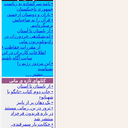
• نامه سرگشاده به ریاست
جمهوری تاجیکستان
• یاران و دوستان ارجمند،
• قرآن را به صاحبانش
برمیگردانیم.
• از باستان تا آستان
• اندیشکده‍ی خردورزان در
رادیوتلویزیون مانی
• از مقررات حفاظت
اطلاعات کاربران در این
سایت آگاه باشید
• این مزدور رژیم را
بشناسید
بیشتر . . .
کتابهای تازه ی مانی
• از باستان تا آستان
• چاپ دوم کتاب «تانگو با
شهبانو»
• یک دهان پر از پاییز
• ترور در بن. رمانی مستند
در باره فریدون فرخزاد
منتشر شد
• حکایت یار سمرقندی.