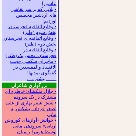
عاشورا
• بلایی که بر سر نقاشی
های اردشیر محصص
آوردیم!
• وقایع اتفاقیه قجرستان.
بخش سوم (طنز)
• وقایع اتفاقیه ی قجرستان.
بخش دوم (طنز)
• وقایع اتفاقیه در
قجرستان! بخش یک (طنز)
• ماجرای سکسی حجت
الافساد والمفسدین در
گفتگوی تمدنها!
بیشتر . . .
بزرگواری شاعران
• جلال ملکشاه: خاطره ای
مشترک در یک سروده
• شش شعر بهاری از علی
اصغر فرداد. پیشکش به
مانی
• خوانش«آوازهای کوروش
آریایی» سروده‍ی مانی
توسط هومرآبرامیان