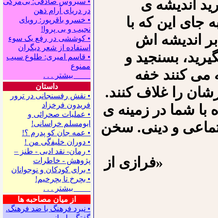
رید اندیشه ی
• سیروس صادقی: بی‌مرگی
در دریای آرام ذهن
 جای این که با
• خسرو باقرپور: ﺭوﻳﺎﻯ
ﻧﺠﻴﺐ ﻭ ﺑﻰ ﭘﺮﻭﺍ!
ابر اندیشه اش
• کوششی در رفع یک سوء
استفاده از شعر دیگران
یرید، بسنجید و
• قاسم امیری: طلوع سیب
ممنوع
ه می کنند خفه
بیشتر . . .
داستان
شان را غلاف کنند.
• نقش رفسنجانی در ترور
فریدون فرخزاد
 با شما در زمینه ی
• عملیات صحرائی و
تماعی و دینی. سخن
ابومسلم خراسانی!
• ﻋﻤﻪ ﺟﺎﻥ ﻛﻮ ﭘﺪﺭﻡ ؟!
• ﺩﻭﺭﺍﻥ ﺧﻠﻴﻔگی ﻣﻦ !
• رمان- نقد ادبی - طنز –
از
پژوهش - خاطرات
• ﺑﺮﺍﻯ ﻛﻮﺩﻛﺎﻥ ﻭ ﻧﻮﺟﻮﺍﻧﺎﻥ
• بچرخ تا بچرخیم!
بیشتر . . .
از میان مصاحبه ها
• نبرد فرهنگ با ضد فرهنگ.
گفتگو با ﻣﺎﻧﻰ