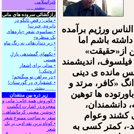
غیراسلامی
بیشتر . . .
رازگشائی سروده های مانی
• مانی: رقصِ تانگو در
دایره‌ی حیرت!
الناس ورژیم برآمده
• پساسوی شعرِ «پاره‌های
یک منظره»
داشته باشم اما
• زیر دندان‌هائی به رنگِ ماه
ن از«حقیقت»
!
• تکه⁪های گمشده⁪ی پازلِ
عر، فیلسوف، اندیشمند
هستی
• مدلی برای اشعار
پس مانده ی دینی
اروتیکی!
• در پیراهن تو می⁪گنجم!
نگ «کافر، مرتد و
• عشقبازی در گورستان!
بیشتر . . .
باورتوده ها توهین
زیر ذره بین منتقدان
• کوروش همه خانی: مانی و
، دانشمندان،
معجزه در اشارت انگشت
• نوشین معینی کرمانشاهی:
ی کشند وعوام
سفر به ساحت ممنوع شعر
• کوتاه ترین نقد ادبی بر یک
د-، کمتر کسی به
شعر