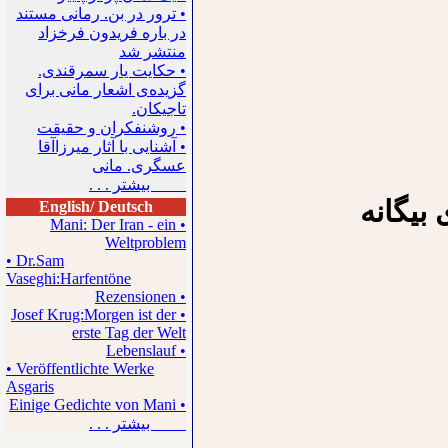
• ترور در بن. رمانی مستند
در باره فریدون فرخزاد
منتشر شد
• حکایت یار سمرقندی.
گزیده‌ی اشعار مانی برای
تاجیکان.
• روشنفکران و حقیقت
• آشنایی با آثار میرزاآقا
عسگری. مانی
بیشتر . . .
بیگانه
English/ Deutsch
• Mani: Der Iran - ein
Weltproblem
• Dr.Sam
Vaseghi:Harfentöne
• Rezensionen
• Josef Krug:Morgen ist der
erste Tag der Welt
• Lebenslauf
• Veröffentlichte Werke
Asgaris
• Einige Gedichte von Mani
بیشتر . . .