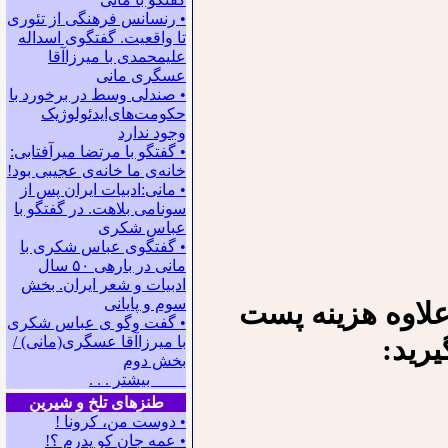
• رنسانس فرهنگی ‌از تئوری
‌تا واقعیت. گفتگوی اسداله
علیمحمدی با میرزاآقا
عسگری ‌مانی
• صندلی وسط در برخورد با
حکومت‌های‌ایدئولوژیک
وجود ندارد
• گفتگو با مرتضا میرآفتابی:
ﺧﺎﻧﻪﻯ ﻣﺎ ﺧﺎﻧﻪﻯ ﻋﺠﻴﺒﻰ ﺑﻮﺩ!
• مانی:ادبیات ایران پس از
سونامی بلاهت. در گفتگو با
عباس شکری
• گفتگوی عباس شکری با
مانی در باره‍ی ۵۰ سال
ادبیات و شعر ایران. بخش
سوم و پایانی
• گفت وگو ی عباس شکری
رید:
با میرزاآقا عسگری(مانی) /
بخش دوم
بیشتر . . .
طنزهای تلخ و شیرین
• دوست من، کرونا !
• ﻋﻤﻪ ﺟﺎﻥ ﻛﻮ ﭘﺪﺭﻡ ؟!