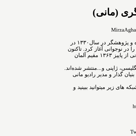
ری (مانی)
MirzaAgha
ﻣﻴﺮﺯﺍﺁﻗﺎﻋﺴگرﻯ(ﻣﺎﻧﻰ) شاعر، نویسنده و پژوهشگر ﺩﺭ ﺳﺎﻝ۱۳۳۰ در
ﺍ ﺩﺭ ﻧﻮﺟﻮﺍﻧﻰ ﺁﻏﺎﺯ ﻛﺮﺩ. ﺗﺎﻛﻨﻮﻥ
۵۴ ﺟﻠﺪ ﺍﺯ ﺁﺛﺎﺭﺵ ﺑﻪ ﭼﺎﭖ ﺭﺳﻴﺪه‌اﻧﺪ. مانی از ﭘﺎﻳﻴﺰ ۱۳۶۳ مقیم ﺁﻟﻤﺎﻥ
نگلیسی، ژاپنی و...ﻣﻨﺘﺸﺮ ﺷﺪﻩ⁯اند.
نیان گذار و مدیر رادیو مانی
ه های زیر میتوانید ببینید و
h
Tw