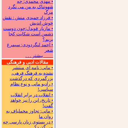
• مهدی محمدی: چه
شهوتناک به من می نگرد
مرگ
• فرزاد حمیدی منش : نقش
خوش اندیش
• مازیار قویدل:چون دوست
دشمن است شکایت کجا
بریم؟
• احمد لنگردودی: سیمرغ
شعر
بیشتر . . .
مقالات ادبی و فرهنگی
• مانی: نامه ای منتشر
نشده به فرهنگ فرهی،
بزرگمردی که درگذشت
• رادیو مانی و نوع نظام
سیاسی!
• انقلاب در برابر انقلاب
• تاریخ، این را نیز خواهد
گفت!
• مانی: تجاوز مخملباف به
روان ما
• در پستوی زبان پارسی چه
می گذرد؟