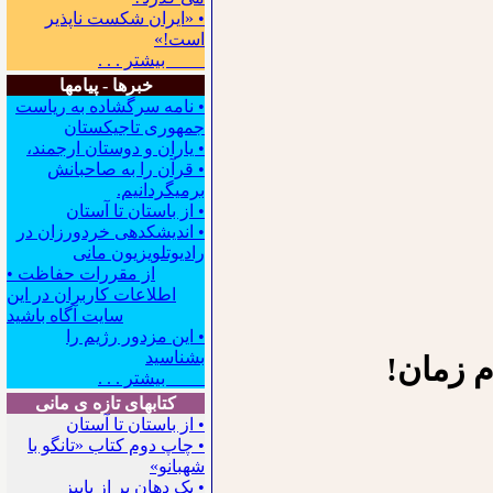
• «ایران شکست ناپذیر
است!»
بیشتر . . .
خبرها - پیامها
• نامه سرگشاده به ریاست
جمهوری تاجیکستان
• یاران و دوستان ارجمند،
• قرآن را به صاحبانش
برمیگردانیم.
• از باستان تا آستان
• اندیشکده‍ی خردورزان در
رادیوتلویزیون مانی
• از مقررات حفاظت
اطلاعات کاربران در این
سایت آگاه باشید
• این مزدور رژیم را
بشناسید
م زمان⁪!
بیشتر . . .
کتابهای تازه ی مانی
• از باستان تا آستان
• چاپ دوم کتاب «تانگو با
شهبانو»
• یک دهان پر از پاییز