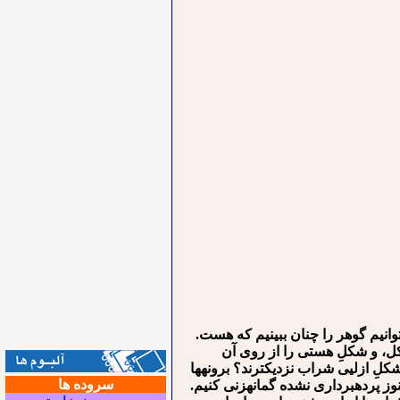
انیم گوهر را چنان ببینیم که هست.
ل، و شکلِ هستی را از روی آن
لِ ازلی⁪ی شراب نزدیکترند؟ برونه⁪ها
سروده ها
وز پرده⁪برداری نشده گمانه⁪زنی کنیم.