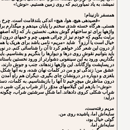
نمی⁪شد، به یاد نمی⁪آوردیم که روی زمین هستیم. «نوش!»
همسفر نازنین⁪ام!
«قصیده⁪ی هیچ، هوا، هیچ» اندکی بلندقامت است. چرخ و واچ
هستی. هرگاه خسته شدی سخنم را پایان می⁪دهم و می⁪گذارم برای
واژه⁪ها برای تو ساخته⁪ام گوش بدهی. نخستین بار که ژاله⁪ اصف
برایت بگویم که خودم نیز از چرائی همه⁪ی چم⁪ و خم⁪های درون
خیال است یا آرزو؟ شاید «مریم» نامی باشد برای هریک یا همه⁪ی
از درون این شعر گذر خواهم کرد تا آن را شناسائی کنم. در نور ا
باید بتوانیم نقوشِ روی درها و دیوارها را بنگریم و بشناسیم. باید
بگذاریم. ورود به این سینفونی دشوارتر از ورود نخستین باستان
در پساپشت واژگان⁪اند. این واژه⁪ها زنده⁪اند، جنب و جوش دارند،
عشق من! زندگی تو و من در کلمات نهان شده، و به آن⁪ها شکل، صوت
بلغزی و دوباره در درونشان جای بگیری. دیگران هم راهِ آمدن به 
درون مناظرش می⁪چرخیم تا آن⁪ها را بازبشناسیم. به کلمات، دست⁪می⁪
«نوش»! بازهم این گیلاس⁪های مدوّر را از شراب پرکن. شبی دراز و
شراب شکلی کروی داده⁪اند. اما شکلِ سرشتین شراب، چگونه اس
درآید:
ﻣﺮﻳﻢ ﺭﻓﺘﻪﺳﺖ،
ﺳﺎﻳﻪﺍﺵ ﺍﻣﺎ، ﭘﺎﺷﻴﺪﻩ ﺭﻭﻯ ﻣﻦ.
ﮔﻮﺋﻰ ﺧﻴﺎﻝ ﺑﻮﺩ،
ﺳﺎﻳﻪﺍﺵ ﺍﻣﺎ،