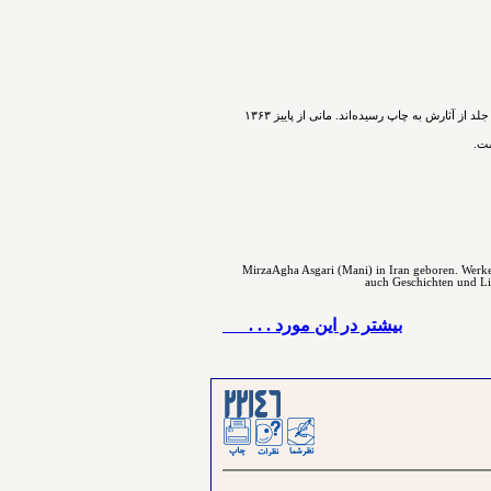
ﻣﻴﺮﺯﺍﺁﻗﺎﻋﺴگرﻯ(ﻣﺎﻧﻰ) شاعر، نویسنده و پژوهشگر ﺩﺭ ﺳﺎﻝ۱۳۳۰ در اسدآباد همدان ﺯﺍﺩﻩ ﺷﺪ. ﺁﻓﺮﻳﻨﺶ ﺍﺩﺑﻰ ﺭﺍ ﺩﺭ ﻧﻮﺟﻮﺍﻧﻰ ﺁﻏﺎﺯ ﻛﺮﺩ. ﺗﺎﻛﻨﻮﻥ ۵۴ ﺟﻠﺪ ﺍﺯ ﺁﺛﺎﺭﺵ ﺑﻪ ﭼﺎﭖ ﺭﺳﻴﺪه‌اﻧﺪ. مانی از ﭘﺎﻳﻴﺰ ۱۳۶۳
ست.
MirzaAgha Asgari (Mani) in Iran geboren. Werke 
auch Geschichten und Lite
بيشتر در این مورد . . .