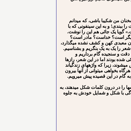
ان من شکیبا باشی، که می⁪دانم
ا ببندی! و به این سینفونی که با
.» گویا یک جائی هم این را نوشت.
نی دیگر است؟ خداست؟ مادر است؟
درون معبدی کهن و کشف نشده می⁪گذارد،
ن شعر را یک به یک بنگریم و بشناسیم.
 با دقت و سنجیده گام برداریم و
ی شده بودند اما در این شعر، رازها
ی⁪شوند، زیرا که واژه⁪های زندگی⁪اند
گاه بخواهی می⁪توانی از آن⁪ها بیرون
 به گام در این قصیده پیش می⁪رویم.
س⁪ها را در درون کلمات شکل می⁪دهند، به
ندگی با شکل و شمایل خودش به جلوه