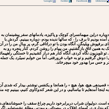
Google
Twitter
Facebook
Delicious
ز شهر کوچک و زیبای willingen و اقامت دوباره دراین میهمان⁪سرای کوچک و پاکیزه، یادمان⁪های سفر پیشینمان به
ده بودیم تا برف را - که سال⁪ها ندیده بودم- دوباره ببینیم. گردش با
 برفپوش ویلینگن، آنگاه بودن با تو دراتاقی گرم، پر وبالِ من را در آن
ه همین اتاق بازگشتیم. من پیپ⁪ام را روشن کردم. کنار پنجره رو به
. تو تلویزیون نگاه کردی. آنگاه کنار هم دراز کشیدیم تا خستگی راه⁪پیمائ
دوش گرفتیم و تو به خواب فرورفتی. اما من خوابم نمی⁪بُرد. یک جمله 
 و حس مرا به⁪دور خود می⁪چرخاند.
ه⁪ی هیچ، هوا، هیچ » را همان⁪جا و یک⁪نفس نوشتم. بیدار که شدی آن ر
 اینجا آمده⁪ایم تا بیاسائیم، و در این شعر کندوکاوی کنیم، ببینیم چه منا
دولیوان شراب دربرابرخود داریم.چراغ سقف را خموشانده⁪ای.دوشمع
پنداری در تُهی⁪های افلاک، در بی⁪صدائی و بی⁪وزنی مطلق نشسته⁪ایم. اگر