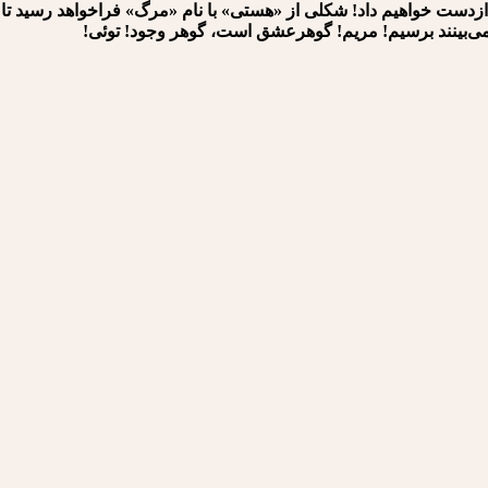
زدست خواهیم داد! شکلی از «هستی» با نام «مرگ» فراخواهد رسید تا ما 
⁪⁪⁪ﺑﻴﻨﻨﺪ برسیم! مریم! گوهرعشق است، گوهر وجود! توئی!