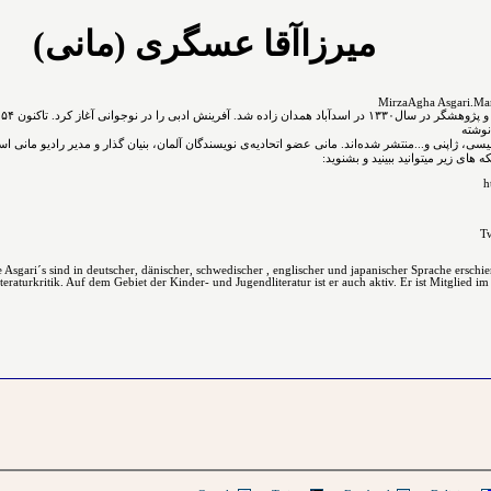
میرزاآقا عسگری (مانی)
نوشته
نگلیسی، ژاپنی و...ﻣﻨﺘﺸﺮ ﺷﺪﻩ⁯اند. مانی عضو اتحادیه‌ی نویسندگان آلمان، بنیان گذار و مدیر رادیو مانی ا
های زیر میتوانید ببینید و بشنوید:
h
Tw
Asgari´s sind in deutscher, dänischer, schwedischer , englischer und japanischer Sprache erschi
raturkritik. Auf dem Gebiet der Kinder- und Jugendliteratur ist er auch aktiv. Er ist Mitglied im