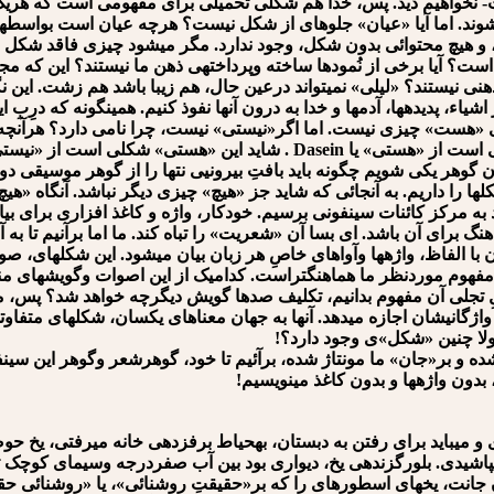
ست- نخواهیم دید. پس، خدا هم شکلی تحمیلی برای مفهومی است که هریک از
یان شوند. اما آیا «عیان» جلوه⁪ای از شکل نیست؟ هرچه عیان است بواسطه
 و هیچ محتوائی بدون شکل، وجود ندارد. مگر می⁪شود چیزی فاقد شکل با
ت؟ آیا برخی از نُمودها ساخته وپرداخته⁪ی ذهن ما نیستند؟ این که مجن
ذهنی نیستند؟ «لیلی» نمی⁪تواند درعین حال، هم زیبا باشد هم زشت. این ن
اشیاء، پدیده⁪ها، آدم⁪ها و خدا به درون آن⁪ها نفوذ کنیم. همین⁪گونه که درِب
 «هست» چیزی نیست. اما اگر«نیستی» نیست، چرا نامی دارد؟ هرآن⁪چه 
آنچه که هست می⁪تواند نام بگذارد. پس، این «نیستی» خود شکلی است از «هستی» یا Dasein . 
ن گوهر یکی شویم چگونه باید بافتِ بیرونی⁪ی نت⁪ها را از گوهر موسیقی د
 را داریم. به آن⁪جائی که شاید جز «هیچ» چیزی دیگر نباشد. آن⁪گاه «هی
د به مرکز کائنات سینفونی برسیم. خودکار، واژه و کاغذ افزاری برای بیان
 برای آن باشد. ای بسا آن «شعریت» را تباه کند. ما اما برآنیم تا به
ون با الفاظ، واژه⁪ها وآواهای خاصِ هر زبان بیان می⁪شود. این شکل⁪های، صو
 و با مفهوم موردنظر ما هماهنگ⁪تراست. کدام⁪یک از این اصوات وگویش⁪های 
ِ تجلی آن مفهوم بدانیم، تکلیف صدها گویش دیگرچه خواهد شد؟ پس، می⁪تو
ژگانی⁪شان اجازه می⁪دهد. آن⁪ها به جهان معناهای یکسان، شکل⁪های متفاوتی 
لا چنین «شکل»⁪ی وجود دارد؟!
 شده و بر«جان» ما مونتاژ شده، برآئیم تا خود، گوهرشعر وگوهر این سینفو
دون واژه⁪ها و بدون کاغذ می⁪نویسیم!
ی⁪باید برای رفتن به دبستان، به⁪حیاط برف⁪زده⁪ی ⁪خانه می⁪رفتی، یخ ح
شیدی. بلورگزنده⁪ی یخ، دیواری بود بین آب صفردرجه وسیمای کوچک ت
 جانت، یخ⁪های اسطوره⁪ای را که بر«حقیقتِ روشنائی»، یا «روشنائی ح