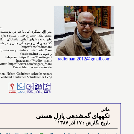
MirzaAgha Asgari.Mani
مقیم ﺁﻟﻤﺎﻥ است. برخی از سروده ⁯⁯⁯⁯ها و 
های ﺍﻭ ﺑﻪ ﺯﺑﺎﻧ‌‌ﻬﺎﻯ آلمانی، دانمارکی، ا
گفتارهای ادبی و فرهنگی مانی را در شبکه 
https://t.me/radiomani
ttps://www.youtube.com/c/RadioMani
رادیومانی (castbox.fm)
Telegram: https://t.me/ManiAsgari
radiomani2012@gmail.com
Instagram (@radio_mani)
itter: https://twitter.com/Asgari_Mani
Privat Mani: www.nevisa.de
enen. Neben Gedichten schreibt Asgari
 Verband deutscher Schriftsteller (VS)
مانی
تکه⁪های گمشده⁪ی پازلِ هستی
تاريخ نگارش : ۱۷ آذر ۱٣٨۷