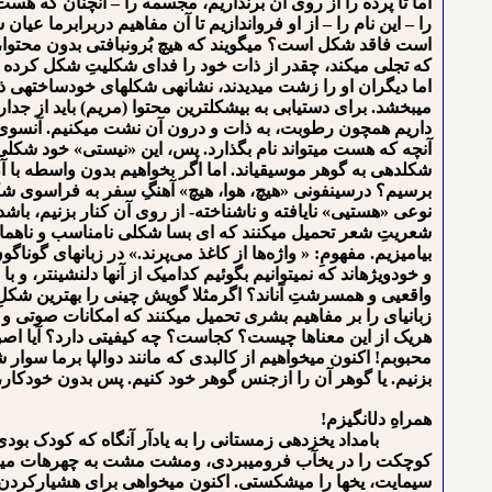
اما تا پرده را از روی آن برنداریم، مجسمه را – آن⁪چنان که ه
را – این نام را – از او فرواندازیم تا آن مفاهیم دربرابرما ع
است فاقد شکل است؟ می⁪گویند که هیچ بُرون⁪بافتی بدون محتوا،
که تجلی می⁪کند، چقدر از ذات خود را فدای شکلیتِ شکل کرده اس
اما دیگران او را زشت می⁪دیدند⁪، نشانه⁪ی شکل⁪های خودساخته⁪ی 
می⁪بخشد. برای دست⁪یابی به بی⁪شکل⁪ترین محتوا (مریم) باید از جدار 
داریم همچون رطوبت، به ذات و درون آن نشت می⁪کنیم. آن⁪سوی
شکل⁪دهی به گوهر موسیقی⁪اند. اما اگر بخواهیم بدون واسطه با آ
برسیم؟ درسینفونی «هیچ، هوا، هیچ» آهنگِ سفر به فراسوی شکل⁪ها
نوعی «هستی⁪ی» نایافته و ناشناخته- از روی آن کنار بزنیم، باش
شعریتِ شعر تحمیل می⁪کنند که ای بسا شکلی نامناسب و ناهماهنگ
بیامیزیم. مفهومِ: « ﻭﺍﮊﻩﻫﺎ ﺍﺯ ﻛﺎﻏﺬ ﻣﻰﭘﺮﻧﺪ.» در زبان⁪های گوناگ
و خودویژه⁪اند که نمی⁪توانیم بگوئیم کدامیک از آنها دلنشین⁪تر،
واقعی⁪ی و همسرشتِ آن⁪ا⁪ند؟ اگرمثلا گویش چینی را بهترین شکل
زبانی⁪ای را بر مفاهیم بشری تحمیل می⁪کنند که امکانات صوتی و وا
هریک از این معناها چیست؟ کجاست؟ چه کیفیتی دارد؟ آیا اصو
محبوبم! اکنون می⁪خواهیم از کالبدی که مانند دوالپا برما سوار
بزنیم. یا گوهر آن را ازجنس گوهر خود کنیم. پس بدون خودکار، ب
همراهِ دل⁪انگیزم!
بامداد یخ⁪زده⁪ی زمستانی را به یادآر آنگاه که کودک بودی و م
کوچکت را در یخآب فرومی⁪بردی، ومشت مشت به چهره⁪ات می⁪پا
سیمایت، یخ⁪ها را می⁪شکستی. اکنون می⁪خواهی برای هشیارکردن