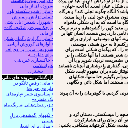
• در سرزمین نوخاسته.
 ما از او درذهن داریم. باید این پرده
سروده ای از مانی
⁪ی شکل، عیان است. آیا آن⁪چه «نهان»
• مانی: شب شکسته بلور
شد؟ آن⁪گاه چگونه تجلی کند؟ و هرگاه
• مانی: زایش و میرش
ون معشوق خود لیلی را زیبا می⁪دید،
• شهرزاد شمس: یادداشتی
گاهِ ما است که به او، شکلی دلخواه
بر چکامه‍ی«درشکنجه گاه»
ِ این معبد کهن را گشوده⁪ایم و نرم نرمک
از مانی
نامی دارد، پس هست. انسان تنها بر
• مانی: گزارش گمان شکن
شاید این «هستی» شکلی است از «نیستی». نُت⁪های موسیقی، ابزاری برای
• آوازهای کوروش آریایی.
ورکنیم تا به خودِ هستی موسیقی
سروده‍ی مانی. پی دی اف
چ» را - که بی⁪گمان شکلی است برای
برای دانلود
 شعر هستند. اما آن⁪ها شکلی را بر
• خاکسپاری غیردینی-
 آن «شعریت» نزدیک شویم و با آن
غیراسلامی
تی، گفتاری یا نوشتاری آنچنان ناهمانند
بیشتر . . .
منونتاژ شده برآن مفهومِ ثابت، شکل
انم بگوئیم حتا ملت⁪ها، شکل⁪های
رازگشائی سروده های مانی
می⁪دهند. اما شکل ذاتیِ و یگانه⁪ی
• مانی: رقصِ تانگو در
دایره‌ی حیرت!
نی گردیم. یا گوهرمان را به آن پیوند
• پساسوی شعرِ «پاره‌های
یک منظره»
• زیر دندان‌هائی به رنگِ ماه
!
وضچه را می⁪شکستی، دستان تُرد و
• تکه⁪های گمشده⁪ی پازلِ
و. آن زمان برای هشیارکردن
هستی
قیقت» شکل گرفته⁪اند بشکافی. بجُنب!
• مدلی برای اشعار