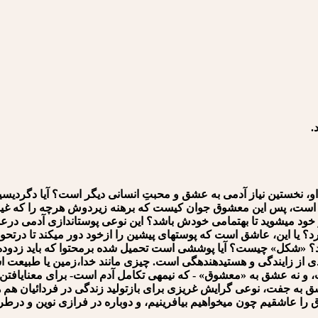
.
 نخستین نیاز آدمی به عشق و محبتِ انسانی دیگر است؟ آیا دگردیس
ده است، پس این معشوق جوان کیست که برهنه زیردوش هرچه را که غیر 
ر خود می⁪شوید تا به⁪تمامی خودش باشد؟ این نوعی پوست⁪اندازی آدمی 
رد؟ یا این، عاشق است که پوست⁪های پیشین را ازخود دور می⁪کند تا درتحو
«شکل» چیست؟ آیا پوششی است تحمیل شده برمحتوا که باید زدوده گر
ُمادی از زایندگی و هستی⁪دهنده⁪گی است. چیزی مانند خدا،زمین یا طبیعت
، و نه عشق به «معشوق» - که نیمه⁪ی تکامل آدم است- برای معنایافتن،
ه جفت، نوعی گرایش غریزی برای بازتولید زندگی در فردائیان هم ه
را عاشقیم چون می⁪خواهیم بیافرینیم، و دوباره در فرازی نوین و درطر