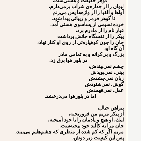
ﮔﻮﻫﺮ ﺣﻘﻴﻘﺖ ﻭ ﻫﺴﺘﻰﺳﺖ.
ﻟﻴﻮﺍﻥ ﺭﺍ ﺍﺯ ﺟﺪﺍﺭﻩﻯ ﺷﺮﺍﺏ ﺑﺮﻣﻰﺩﺍﺭﻡ،
ﺁﻭﺍﻫﺎ ﻭ ﺍﻟﻔﺒﺎ ﺭﺍ ﺍﺯ ﻭﺍﮊﻩﻫﺎ ﭘﺲ ﻣﻰﺯﻧﻢ
ﺗﺎ ﮔﻮﻫﺮ ﻗﺮﻣﺰ ﻭ ﺯﻳﺒﺎﺋﻰ پیدا ﺷﻮﺩ.
ﺧﺮﺩﻩ ﻧﺴﻴﻤﻰ ﺍﺯ پساسوی هستی ﺁﻣﺪ.
ﻏﺒﺎﺭ ﻧﺎﻡ ﺭﺍ ﺍﺯ ﻣﺎﺩﺭﻡ ﺑﺮﺩ،
ﭘﻴﻜﺮ ﺭﺍ ﺍﺯ ﻧﻔﺴﮕﺎﻩ ﺟﺎنش ﺑﺮﺩﺍﺷﺖ
ﺟﺎﻥ ﺭﺍ ﭼﻮن کوهپاره‌ئی ﺍﺯ ﺭﻭﻯ ﺍﻭ ﻛﻨﺎﺭ ﻧﻬﺎﺩ،
ﺁﻥ ﮔﺎﻩ ﺍﻭ،
ﺑﺰﺭﮒ ﻭ ﺑﻰﻛﺮﺍﻧﻪ ﻭ ﺑﻪ ﺗﻤﺎﻣﻰ ﻣﺎﺩﺭ
ﺩﺭ ﺑﻠﻮﺭ ﻫﻮﺍ ﺑﺮﻕ ﺯﺩ.
ﭼﺸﻢ ﻧﻤﻰ‌ﺑﻴﻨﺪﺵ،
ﺑﻴﻨﻰ، ﻧﻤﻰﺑﻮﻳﺪﺵ
ﺯﺑﺎﻥ ﻧﻤﻰﭼﺸﺪﺵ
ﮔﻮﺵ، ﻧﻤﻰﺷﻨﻮﺩﺵ
ﻋﻘﻞ، ﻧﻤﻰﻓﻬﻤﺪﺵ
ﺍﻣﺎ ﺩﺭ ﺑﻠﻮﺭﻫﻮﺍ می‌درخشد.
ﭘﻴﺮﺍﻫﻦ ﺧﻴﺎﻝ،
ﺍﺯ ﭘﻴﻜﺮ ﻣﺮﻳﻢ ﻣﻦ ﻓﺮﻭﺭﻳﺨﺘﻪ،
ﺍﻳﻨﻚ، ﺍﻭ ﻫﻴﭻ ﻭ یادمان ﺭﺍ ﺑﺎ ﺧﻮﺩ ﺁﻣﻴﺨﺘﻪ،
ﺟﺎﻥ ﻣﺮﺍ ﺑﻪ کالبد ﺧﻮﺩ ﺑﻴﺨﺘﻪﺳﺖ.
ﻣﺮﻳﻢ ﺍﮔﺮ ﻛﻪ ﻛﻢ ﺷﺪﻩ ﺍﺯ ﻣﻨﻈﺮﻯ ﻛﻪ ﭼﺸﻢﻫﺎیم ﻣﻰﺑﻴﻨﺪ،
ﭘﺲ ﺍﻳﻦ ﻛﻴﺴﺖ ﺯﻳﺮ ﺩﻭﺵ،