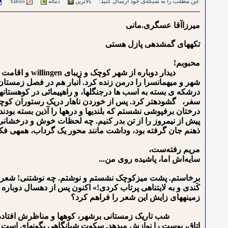
این مطلب را به شبکه‌ی خود ارسال کنید:
بالاترین
دنباله
Yahoo
میرزاآقا عسگری.مانی
تکه⁪های گمشده⁪ی پازل هستی
محبوبم!
دیدار دوباره ا
شهر و میهمان⁪سرا را درمن زنده کرد. آن⁪بار هم در فصل زمستان آم
درشکه ی بسته به اسب ها درجنگل⁪ها، و راهپیمائی در کوهستان⁪های
سفر، گشوده⁪تر کرد. پس از خوردن ناهار دریک رستوران کوچک ب
درختان برفپوشی نشستم که بلندی⁪ها و دره⁪ها را آذین بسته بودند
پیش از نیمروز را از تن بدر کنیم. چه لحظات خوش و درخشانی! 
ذهنم جان گرفته بود، وداشت مانند محور یک گرداب، همه⁪ی فکر
ﻣﺮﻳﻢ ﺭﻓﺘﻪﺳﺖ،
ﺳﺎﻳﻪﺍﺵ ﺍﻣﺎ، ﭘﺎﺷﻴﺪﻩ ﺭﻭﻯ ﻣﻦ...
برخاستم. پشت میزکوچک نشستم و نوشتم. چه نوشتنی! شعر« قصید
کَندی و به لایتناهی پرتاب کردی!» اکنون پس از ده⁪سال دوباره به
زمینه⁪های زایش این شعر را فراهم کرد؟
شب تاریک زمستانی برشهر، کوه⁪ها و مناظرش افتاده است. 
اتاق، پوست را نوازش می⁪دهد. سکوتِ شبانگاهی بگونه⁪ای است که 