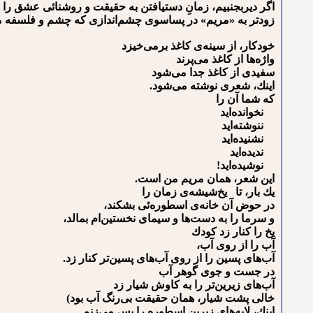
اگر دیربجنبیم، زمانِ دست⁪یافتن به حقیقت و روشنائی عشق را ا
زودتر به «مریم» در پساسوی چشم‌اندازی ﻛﻪ ﭼﺸﻢ ﻭ ﻓﻠﺴﻔﻪ ﻣﻰ⁪
ﺧﻮﺩﻛﺎﺭ، ﺍﺯ ﺳﻴﻨﻪﻯ ﻛﺎﻏﺬ ﺑﺮﻣﻰﺧﻴﺰﺩ
ﻭﺍﮊﻩﻫﺎ ﺍﺯ ﻛﺎﻏﺬ ﻣﻰﭘﺮﻧﺪ
ﺳﻔﻴﺪﻯ ﺍﺯ ﻛﺎﻏﺬ ﺟﺪﺍ ﻣﻰﺷﻮﺩ
ﺍﻳﻨﻚ، ﺷﻌﺮﻯ ﻧﻮﺷﺘﻪ ﻣﻰﺷﻮﺩ.
ﻛﻪ ﺷﻤﺎ ﺁﻥ ﺭﺍ
ﻧﺨﻮﺍﻧﺪﻩﺍﻳﺪ
ﻧﻨﻮﺷﺘﻪﺍﻳﺪ
ﻧﺸﻨﻴﺪﻩﺍﻳﺪ
ﻧﺪﻳﺪﻩﺍﻳﺪ
ﻧﻮﺷﻴﺪﻩﺍﻳﺪ!
ﺍﻳﻦ ﺷﻌﺮ، ﻫﻤﺎﻥ ﻣﺮﻳﻢ ﻣﻦ ﺍﺳﺖ.
ﻳﻚ ﺑﺎﺭ، ﺗﺎ ﻳﺦﺷﻴﺸﻪﻯ ﺯﻣﺎﻥ ﺭﺍ
ﺩﺭ ﺣﻮﺽ ﺁﻥ ﺧﺎﻧﻪﻯ ﺍﺳﻄﻮﺭﻩئی ﺑﺸﻜﻨﺪ،
ﻭ ﺳﺮﻣﺎ ﺭﺍ ﺑﻪ ﺩﺳﺖﻫﺎ ﻭ ﺳﻴﻤﺎﻯ نخستین‌ام ﺑﻤﺎﻟﺪ،
ﻳﺦ ﺭﺍ ﻛﻨﺎﺭ ﺯﺩ ﻛﻮﺩﻙ
ﺁﺏ ﺭﺍ ﺍﺯ ﺭﻭﻯ ﺁﺏ،
ﺁﺏﻫﺎﻯ پسین ﺭﺍ ﺍﺯ ﺭﻭﻯ ﺁﺏﻫﺎﻯ ﭘﺴﻴﻦﺗﺮ ﻛﻨﺎﺭ ﺯﺩ.
ﺩﺭ ﺟﺴﺖ ﻭ ﺟﻮﻯ ﮔﻮﻫﺮ ﺁﺏ
ﺁﺏﻫﺎﻯ ﺯﻳﺮﻳﻦﺗﺮ ﺭﺍ ﺑﻪ ﻛﺎﻭﺵ ﺷﻴﺎﺭ ﺯﺩ
ﺧﺎﻟﻰ ﭘﺸﺖ ﺷﻴﺎﺭ، ﻫﻤﺎﻥ ﺣﻘﻴﻘﺖ ﺑﻰ‌ﺭﻧﮓ ﺁﺏ ﺑﻮﺩ)
ﺍﻳﻨﻚ، لاﻳﻪﻫﺎﻯ ﺯﻳﺮﻳﻦ ﺍﺳﻄﻮﺭﻩ ﺭﺍ ﭘﺲ ﻣﻰﺯﻧﻢ.