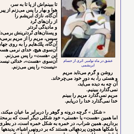
ﺗﺎ ﺑﺒﻴﻨﻢﺍﺵ از پا تا به سر،
ﻫﻮﺍ ﻭ ﺑﻬﺎﺭ ﺭﺍ ﭘﺲ ﻣﻰﺯﻧﻢ ﺍﺯ ﭘﻴ
آن‌گاه، ﻧﺎﺯﻙ ﺍﺑﺮﻳﺸﻢ ﺭﺍ
ﺍﺯ ﺭﺍﻥﻫﺎﻯ تُرﺩ
ﻭ ﻣﺎﺩﻳﻨﮔﻰ تُرﺩﺗﺮ
ﻭ ﭘﺴﺘﺎﻥﻫﺎﻯ تُرﺩﺗﺮینش ﺑﺮﻣﻰﺩﺍ
سپس، ﻣﺮﻳﻢ ﺭﺍ ﺍﺯ ﻣﺮﻳﻢ ﺑﺮﻣﻰﺩ
ﺁﻥﮔﺎﻩ، ﭘﻠﻚﻫﺎیم ﺭﺍ ﺑﻪ ﺭﻭﻯ ﺟﻬ
ﺁﻥﺳﻮﻯ ﻫﻴﭻ، ﺧﺪﺍﻯ نرمی ﻫﺴ
ﺍﻳﻦ «ﻫﺴﺖ» ﺭﺍ ﭘﺲ ﻣﻰﺯﻧﻢ.
عشق در ماه نوامبر. اثری از حسام
ﺁﻥﺳﻮﻯ «ﻫﺴﺖ»، ﺧﺪﺍﺋﻰ ﻧﻴﺴﺖ
ابریشمی
«ﻧﻴﺴﺖ» ﺭﺍ ﭘﺲ ﻣﻰﺯﻧﻢ.
روشن ﻭ ﮔﺮﻡ ﻣﻰﺗﺎﺑﺪ ﻣﺮﻳﻢ
ﻭ ﻫﺴﺘﻰ ﺭﺍ، ﺑﻪ ﺩﻭﺭ ﺧﻮﺩ ﻣﻰﭼﺮﺧﺎﻧﺪ.
ﺁﻥ ﭼﻪ ﺑﻪ ﺩﻳﺪﻩ ﻣﻰﺁﻳﺪ،
ﻧﻤﻰﮔﺬﺍﺭﺩ ﺑﺒﻴﻨﻴﻢ.
ﻣﺮﻳﻢ ﻧﻤﻰﮔﺬﺍﺭﺩ ﻣﺮﻳﻢ ﺭﺍ ﺑﺒﻴﻨﻢ
ﺧﺪﺍ ﻧﻤﻰﮔﺬﺍﺭﺩ ﺧﺪﺍ ﺭﺍ ﺩﺭﻳﺎﺑﻢ.
« شکل » گرچه درونه و گوهر را دربرابر ما عیان می⁪کند، اما
اما همین «هست» یا «هستی» خود شکلی دیگر است که برمحتوای
برداریم. همین شراب، در خمره به شکل خمره است، در بطری به شک
یا شکل⁪ها همچون پرده⁪هائی هستند که بر درونه⁪ی اشیاء، پدیده⁪ه