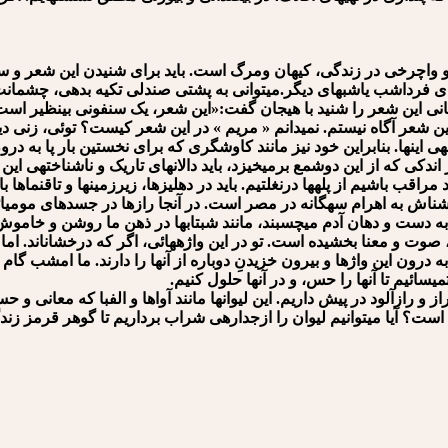
رخی در زندگی، کیهان ومرگ است. باید برای شنیدن این شعر و سخن
 فرداشب یاشب⁪های دیگر.می⁪توانی به پشتی صندلی تکیه بدهی، چشمانت ر
هانی این شعر را شنید با هیجان گفت:«این شعر، یک سنفونی بی⁪نظیر است
 این شعر آگاه نیستم. نمی⁪دانم « مریم » در این شعر کیست؟ توئی، ز
 این⁪ها. بنابراین خود نیز مانند کاوشگری که برای نخستین بار پا به 
ندکی که از این دوشمع برمی⁪خیزد، باید دالان⁪های تاریک و ناشناخته⁪ی ای
 مراقب باشیم از پله⁪ها درنغلتیم. باید در دهلیزها، زیرزمین⁪ها و تاقنماها
شناش به اهرام سه⁪گانه در مصر است. در آن⁪جا رازها در جسدهای مومیائ
 به دست و دهان آدم می⁪چسبند، مانند شبتاب⁪ها در ذهن ما روشن و خاموش م
 و معنا بخشیده⁪ است. تو در این واژه⁪هائی، اگر که درخشان⁪اند. اما هر
درون این⁪ واژها و بیرون خزیدنِ دوباره از آن⁪ها را دارند. ما امشب گام
سائیم تا آن⁪ها را حس، و در آن⁪ها حلول کنیم.
 رازآلود در پیش داریم. این لیوان⁪ها مانند آواها و الفبا که معانی و ح
ت؟ آیا می⁪توانیم لیوان را ازجداره⁪ی شراب برداریم تا گوهر قرمز ز