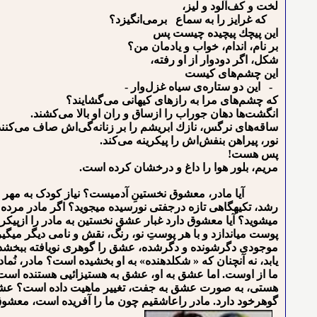
ﻟﺨﺖ ﻭ ﻛﻒﺁﻟﻮﺩ ﻭ ﻟﻴﺰ،
ﻛﻪ ﻏﺮﺍﻳﺰ ﺭﺍ ﺑﻪ ﺳﻤﺎﻉ ﺑﺮﻣﻰﺍﻧﮕﻴﺰﺩ؟
ﺍﻳﻦ ﭘﻴﭽﻚ ﭘﻴﭽﻴﺪﻩ ﭼﻴﺴﺖ ﭘﺲ
ﺑﺮ ﻧﺎﻡ، ﺍﻧﺪﺍﻡ، ﺧﻮﺍﺏ ﻭ یادمان ﻣﻦ؟
ﺷﻜﻞ، ﺍﮔﺮ ﺩﻭﺩﻭﺍﺭ ﺍﺯ ﺍﻭ ﺭﻓﺘﻪ،
ﺍﻳﻦ ﭼﺸﻢﻫﺎﻯ ﻛﻴﺴﺖ
- ﺍﻳﻦ ﺩﻭ ﺳﺘﺎﺭﻩﻯ ﺳﻴﺎﻩ ﻏﺰﻝﻭﺍﺭ -
ﻛﻪ ﭼﺸﻢﻫﺎﻯ ﻣﺮﺍ ﺑﻪ ﺭﺍﺯﻫﺎﻯ ﻛﻴﻬﺎﻧﻰ ﻣﻰﮔﺸﺎﻳﻨﺪ؟
ﺍﻧﮕﺸﺖﻫﺎ ﺩﻫﺎﻥ ﺟﻮﺭﺍﺏ ﺭﺍ ﺍﺯﺳﺎﻕ ﻭ ﺭﺍﻥ ﺍﻭ ﺑﺎلا ﻣﻰﻛﺸﻨﺪ.
ﺳﺎﻗﻪﻫﺎﻯ ﻧﺮﮔﺲ، ﻧﺎﺯﻙ ﺍﺑﺮﻳﺸﻢ ﺭﺍ ﺑﺮ ﺯﻧﺎﻧﻪﮔﻰﺍﺵ ﺻﺎﻑ ﻣﻰﻛﻨﻨﺪ
ﻧﻮﺭ، ﭘﻴﺮﺍﻫﻦ ﺑﻨﻔﺶﺍﺵ ﺭﺍ ﭘﻴﻜﺮﻳﻨﻪ ﻣﻰﻛﻨﺪ.
ﭘﺲ ﻫﺴﺖ!
ﻣﺮﻳﻢ، ﺑﻠﻮﺭ ﻫﻮﺍ ﺭﺍ ﺩﺍﻍ ﻭ ﺩﺭﺧﺸﺎﻥ ﻛﺮﺩﻩ ﺍﺳﺖ.
آیا مادر، معشوق نخستینِ آدمی⁪ست؟ نیاز کودک به مهر او،
رشد، تکیه⁪گاهی تازه درجفتی نورسیده می⁪جوید؟ اگر مادر مر
می⁪شوید؟ آیا معشوق دارد غبار عشق نخستین به مادر را ازپیک
پوست می⁪اندازد و با هر پوستِ نو، رنگ، نقش و نامی دیگر می⁪گی
موجودی دگرشونده و دگرشده، عشق را گوهری نویافته ببخشد؟ 
یابد، نه آن⁪چنان که « شکل⁪دهنده» به او بخشیده است؟ مادر، ن
ما از اوست. اما عشق به او، عشق به هستی⁪زائی⁪ی هستنده است
هستی، به صورت عشق به جفت، تغییر ماهیت داده است؟ عشق ب
گوهرخود دارد. مادر راعاشقیم چون ما را آفریده است، معشوق 