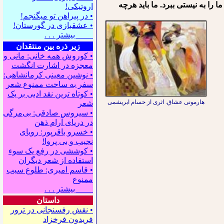
را به نیستی ببرد. ما باید هرچه
اروتیکی!
• در پیراهن تو می⁪گنجم!
• عشقبازی در گورستان!
بیشتر . . .
زیر ذره بین منتقدان
• کوروش همه خانی: مانی و
معجزه در اشارت انگشت
• نوشین معینی کرمانشاهی:
سفر به ساحت ممنوع شعر
• کوتاه ترین نقد ادبی بر یک
هارمونی عشاق. اثری از حسام ابریشمی
شعر
• سیروس صادقی: بی‌مرگی
در دریای آرام ذهن
• خسرو باقرپور: ﺭوﻳﺎﻯ
ﻧﺠﻴﺐ ﻭ ﺑﻰ ﭘﺮﻭﺍ!
• کوششی در رفع یک سوء
استفاده از شعر دیگران
• قاسم امیری: طلوع سیب
ممنوع
بیشتر . . .
داستان
• نقش رفسنجانی در ترور
فریدون فرخزاد