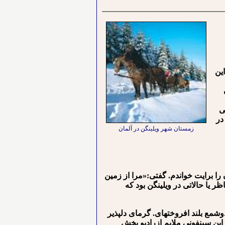
 این
ی
در
زمستان شهر ویلینگن در آلمان
ا برایت خواندم. گفتی:«مرا از زمین
ظر یا حالاتی در ویلینگن بود که
 بلند افروخته⁪ای. گرمای دلپذیر
 این سینفونی ملایم ازرادیو پخش