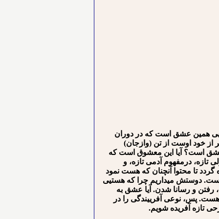
ی⁪ی همین عشق است که در دوران
از خود اوست از تن (وازجان)
درعشق است؟ آیا این معشوق است که
لی تازه، درمفهوم آدمی تازه، و
دد تا محتوا آن⁪چنان که هست نمود
 است. دوستش می⁪داریم چرا که هستی⁪ی
 رفتن و رسانا شدن. آیا عشق به
ست. پس، نوعی آفرییندگی را در
حی تازه آفریده شویم.