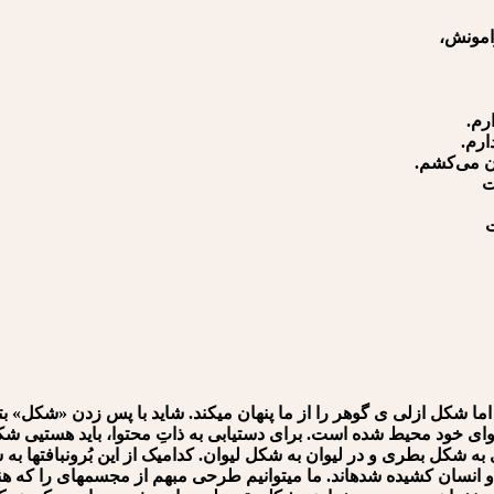
ﺮﺍﻣﻮنش،
ﺭﻡ.
ﺍﺭﻡ.
ﺎﻥ ﻣﻰﻛﺸﻢ.
ﺖ
 شکل ازلی ی گوهر را از ما پنهان می⁪کند. شاید با پس زدن «شکل» بتو
 خود محیط شده است. برای دست⁪یابی به ذاتِ محتوا، باید هستی⁪ی شک
ل بطری و در لیوان به شکل لیوان. کدام⁪یک از این بُرونبافت⁪ها به شک
ا و انسان کشیده شده⁪اند. ما می⁪توانیم طرحی مبهم از مجسمه⁪ای را که هن