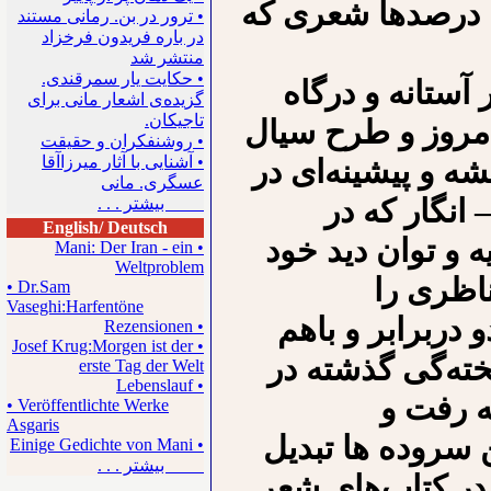
را درصدها شعری که
• ترور در بن. رمانی مستند
در باره فریدون فرخزاد
منتشر شد
• حکایت یار سمرقندی.
 آستانه و درگاه
گزیده‌ی اشعار مانی برای
تاجیکان.
امروز و طرح سیال
• روشنفکران و حقیقت
• آشنایی با آثار میرزاآقا
ه و پیشینه‌ای در
عسگری. مانی
 انگار که در
بیشتر . . .
English/ Deutsch
ه و توان دید خود
• Mani: Der Iran - ein
Weltproblem
ناظری را
• Dr.Sam
Vaseghi:Harfentöne
دربرابر و باهم
• Rezensionen
• Josef Krug:Morgen ist der
یخته‌گی گذشته در
erste Tag der Welt
• Lebenslauf
ه رفت و
• Veröffentlichte Werke
Asgaris
ن سروده ها تبدیل
• Einige Gedichte von Mani
بیشتر . . .
در کتاب‌های شعر