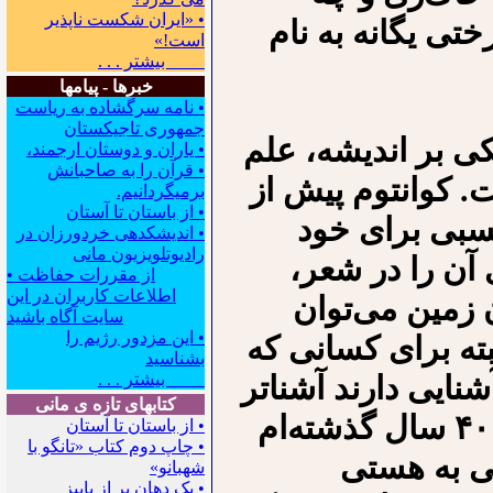
• «ایران شکست ناپذیر
ختی یگانه به نام
است!»
بیشتر . . .
خبرها - پیامها
• نامه سرگشاده به ریاست
جمهوری تاجیکستان
ی بر اندیشه، علم
• یاران و دوستان ارجمند،
• قرآن را به صاحبانش
. کوانتوم پیش از
برمیگردانیم.
• از باستان تا آستان
نسبی برای خود
• اندیشکده‍ی خردورزان در
رادیوتلویزیون مانی
 آن را در شعر،
• از مقررات حفاظت
اطلاعات کاربران در این
 زمین می‌توان
سایت آگاه باشید
• این مزدور رژیم را
بته برای کسانی که
بشناسید
شنایی دارند آشناتر
بیشتر . . .
کتابهای تازه ی مانی
و ای بسا دل‌پذیرتر باشد. من در شعرهای ۴۰ سال گذشته‌ام
• از باستان تا آستان
• چاپ دوم کتاب «تانگو با
می به هستی
شهبانو»
• یک دهان پر از پاییز