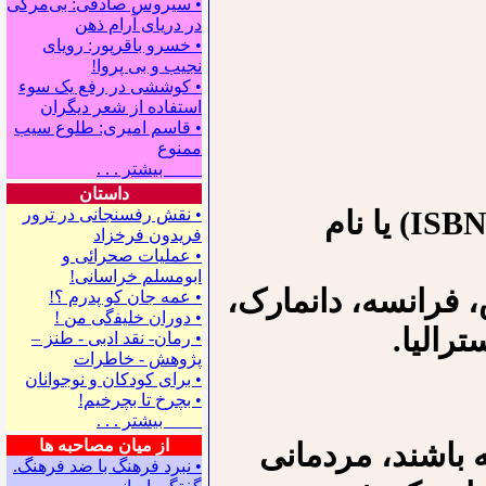
• سیروس صادقی: بی‌مرگی
در دریای آرام ذهن
• خسرو باقرپور: ﺭوﻳﺎﻯ
ﻧﺠﻴﺐ ﻭ ﺑﻰ ﭘﺮﻭﺍ!
• کوششی در رفع یک سوء
استفاده از شعر دیگران
• قاسم امیری: طلوع سیب
ممنوع
بیشتر . . .
داستان
برای جستجو در آمازون از شماره شابک (ISBN) یا نام
• نقش رفسنجانی در ترور
فریدون فرخزاد
• عملیات صحرائی و
ابومسلم خراسانی!
فرانسه، دانمارک،
• ﻋﻤﻪ ﺟﺎﻥ ﻛﻮ ﭘﺪﺭﻡ ؟!
• ﺩﻭﺭﺍﻥ ﺧﻠﻴﻔگی ﻣﻦ !
ترالیا.
• رمان- نقد ادبی - طنز –
پژوهش - خاطرات
• ﺑﺮﺍﻯ ﻛﻮﺩﻛﺎﻥ ﻭ ﻧﻮﺟﻮﺍﻧﺎﻥ
• بچرخ تا بچرخیم!
بیشتر . . .
از میان مصاحبه ها
 باشند، مردمانی
• نبرد فرهنگ با ضد فرهنگ.