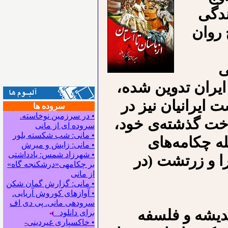
ندگی
 روان
ی
یران تدوین شده،
 ایرانیان نیز در
سروده ها
• در سرزمین نوخاسته.
اخت گذشته‌ی خود،
سروده ای از مانی
• مانی: شب شکسته بلور
له چکامه‌های
• مانی: زایش و میرش
• شهرزاد شمس: یادداشتی
ا و زرتشت (در
بر چکامه‍ی«درشکنجه گاه»
از مانی
• مانی: گزارش گمان شکن
• آوازهای کوروش آریایی.
سروده‍ی مانی. پی دی اف
دیشه و فلسفه
برای دانلود
• خاکسپاری غیردینی-