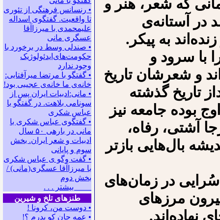
مانی که شعر، هنر و
گفتگو با ﻣﺎﻧﻰ
• رنسانس فرهنگی ‌از تئوری
در آستانه‌ی
‌تا واقعیت. گفتگوی اسداله
علیمحمدی با میرزاآقا
نده‌اند به پیکر.
عسگری ‌مانی
• صندلی وسط در برخورد با
را با سرود و
حکومت‌های‌ایدئولوژیک
وجود ندارد
اند و شعرشان تاریخ
• گفتگو با مرتضا میرآفتابی:
ﺧﺎﻧﻪﻯ ﻣﺎ ﺧﺎﻧﻪﻯ ﻋﺠﻴﺒﻰ ﺑﻮﺩ!
از تاریخ گذشته
• مانی:ادبیات ایران پس از
سونامی بلاهت. در گفتگو با
وج بوده جامعه نیز
عباس شکری
• گفتگوی عباس شکری با
جا آشتی، رفاه،
مانی در باره‍ی ۵۰ سال
ادبیات و شعر ایران. بخش
شه بال‌هایی بازتر
سوم و پایانی
• گفت وگو ی عباس شکری
با میرزاآقا عسگری(مانی) /
ُرایی در زمان‌های
بخش دوم
بیشتر . . .
بیرون مرزهای
طنزهای تلخ و شیرین
• دوست من، کرونا !
 نهاده‌اند.
• ﻋﻤﻪ ﺟﺎﻥ ﻛﻮ ﭘﺪﺭﻡ ؟!