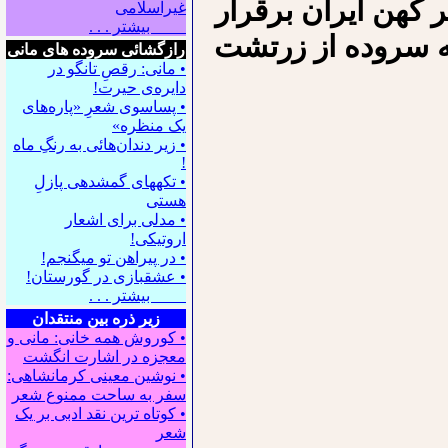
 کهن ایران برقرار
غیراسلامی
بیشتر . . .
ه سروده از زرتشت
رازگشائی سروده های مانی
• مانی: رقصِ تانگو در
دایره‌ی حیرت!
• پساسوی شعرِ «پاره‌های
یک منظره»
• زیر دندان‌هائی به رنگِ ماه
!
• تکه⁪های گمشده⁪ی پازلِ
هستی
• مدلی برای اشعار
اروتیکی!
• در پیراهن تو می⁪گنجم!
• عشقبازی در گورستان!
بیشتر . . .
زیر ذره بین منتقدان
• کوروش همه خانی: مانی و
معجزه در اشارت انگشت
• نوشین معینی کرمانشاهی:
سفر به ساحت ممنوع شعر
• کوتاه ترین نقد ادبی بر یک
شعر