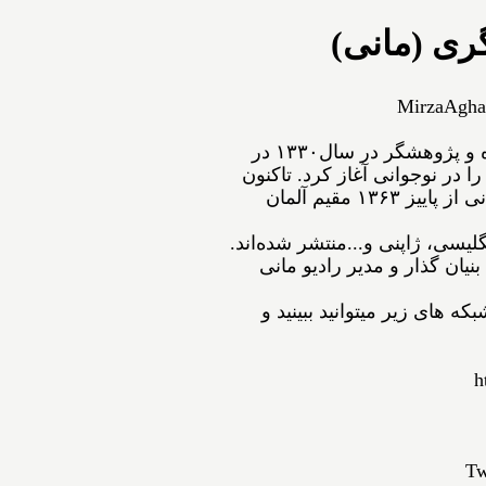
ری (مانی)
MirzaAgha
ﻣﻴﺮﺯﺍﺁﻗﺎﻋﺴگرﻯ(ﻣﺎﻧﻰ) شاعر، نویسنده و پژوهشگر ﺩﺭ ﺳﺎﻝ۱۳۳۰ در
ﺍ ﺩﺭ ﻧﻮﺟﻮﺍﻧﻰ ﺁﻏﺎﺯ ﻛﺮﺩ. ﺗﺎﻛﻨﻮﻥ
۵۴ ﺟﻠﺪ ﺍﺯ ﺁﺛﺎﺭﺵ ﺑﻪ ﭼﺎﭖ ﺭﺳﻴﺪه‌اﻧﺪ. مانی از ﭘﺎﻳﻴﺰ ۱۳۶۳ مقیم ﺁﻟﻤﺎﻥ
نگلیسی، ژاپنی و...ﻣﻨﺘﺸﺮ ﺷﺪﻩ⁯اند.
نیان گذار و مدیر رادیو مانی
ه های زیر میتوانید ببینید و
h
Tw