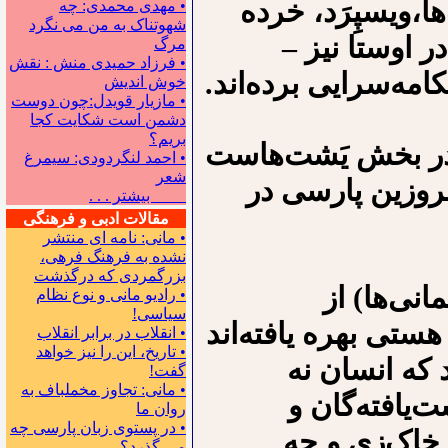
ا،ویسپِرَد، خرده
• مهدی محمدی: چه
شهوتناک به من می نگرد
ر اوستا نیز –
مرگ
• فرزاد حمیدی منش : نقش
امه‌سرایی برده‌اند.
خوش اندیش
• مازیار قویدل:چون دوست
دشمن است شکایت کجا
بریم؟
 در بخش یَشت‌هاست
• احمد لنگردودی: سیمرغ
شعر
مروزین پارسی در
بیشتر . . .
مقالات ادبی و فرهنگی
• مانی: نامه ای منتشر
نشده به فرهنگ فرهی،
بزرگمردی که درگذشت
نی‌ها) از
• رادیو مانی و نوع نظام
سیاسی!
ستی بهره یافته‌اند
• انقلاب در برابر انقلاب
• تاریخ، این را نیز خواهد
 که انسان نه
گفت!
• مانی: تجاوز مخملباف به
یافته‌گان و
روان ما
• در پستوی زبان پارسی چه
 خاک‌زی و چه
می گذرد؟