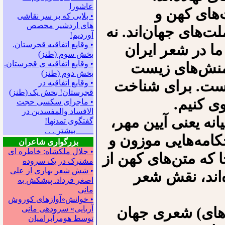
عاشورا
‌های کهن و
• بلایی که بر سر نقاشی
های اردشیر محصص
لت‌های جهان‌اند. نه
آوردیم!
• وقایع اتفاقیه قجرستان.
ا در شعر ایران
بخش سوم (طنز)
• وقایع اتفاقیه ی قجرستان.
و منش‌های زیست
بخش دوم (طنز)
 است. برای شناخت
• وقایع اتفاقیه در
قجرستان! بخش یک (طنز)
ی کنیم.
• ماجرای سکسی حجت
الافساد والمفسدین در
نه یعنی آیین مهر،
گفتگوی تمدنها!
بیشتر . . .
کامه‌هایی موزون و
بزرگواری شاعران
• جلال ملکشاه: خاطره ای
ا که متن‌های کهن از
مشترک در یک سروده
• شش شعر بهاری از علی
ه‌اند، نقش شعر
اصغر فرداد. پیشکش به
مانی
• خوانش«آوازهای کوروش
‌های) شعری جهان
آریایی» سروده‍ی مانی
توسط هومرآبرامیان