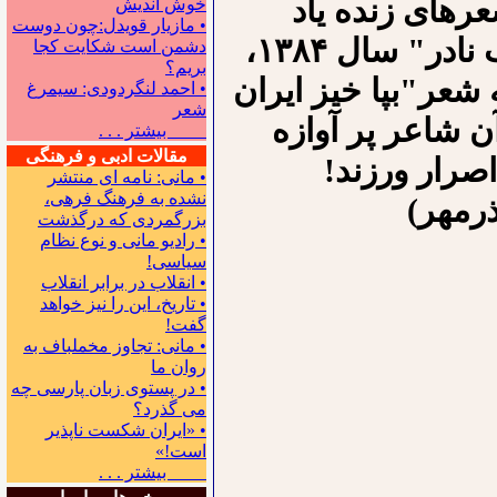
های زنده یاد
خوش اندیش
• مازیار قویدل:چون دوست
سیاوش کسرایی ،از انتشارات،"نشر کتاب نادر" سال ۱۳۸۴،
دشمن است شکایت کجا
بریم؟
 شعر"بپا خیز ایران
• احمد لنگردودی: سیمرغ
شعر
ن شاعر پر آوازه
بیشتر . . .
مقالات ادبی و فرهنگی
اصرار ورزند!
• مانی: نامه ای منتشر
نشده به فرهنگ فرهی،
رمهر)
بزرگمردی که درگذشت
• رادیو مانی و نوع نظام
سیاسی!
• انقلاب در برابر انقلاب
• تاریخ، این را نیز خواهد
گفت!
• مانی: تجاوز مخملباف به
روان ما
• در پستوی زبان پارسی چه
می گذرد؟
• «ایران شکست ناپذیر
است!»
بیشتر . . .