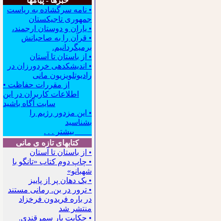
خبرها - پیامها
• نامه سرگشاده به ریاست
جمهوری تاجیکستان
• یاران و دوستان ارجمند،
• قرآن را به صاحبانش
برمیگردانیم.
• از باستان تا آستان
• اندیشکده‍ی خردورزان در
رادیوتلویزیون مانی
• از مقررات حفاظت
اطلاعات کاربران در این
سایت آگاه باشید
• این مزدور رژیم را
بشناسید
بیشتر . . .
کتابهای تازه ی مانی
• از باستان تا آستان
• چاپ دوم کتاب «تانگو با
شهبانو»
• یک دهان پر از پاییز
• ترور در بن. رمانی مستند
در باره فریدون فرخزاد
منتشر شد
• حکایت یار سمرقندی.