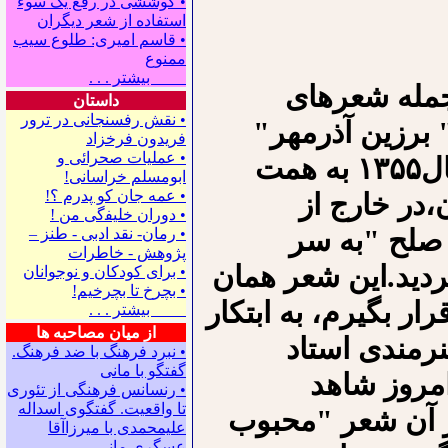
• کوششی در رفع یک سوء
استفاده از شعر دیگران
• قاسم امیری: طلوع سیب
ممنوع
بیشتر . . .
مله شعرهای
داستان
• نقش رفسنجانی در ترور
برزین آذرمهر"
فریدون فرخزاد
• عملیات صحرائی و
جعفر مرزوقی است که نخستین بار در سال۱۳۵۵ به همت
ابومسلم خراسانی!
• ﻋﻤﻪ ﺟﺎﻥ ﻛﻮ ﭘﺪﺭﻡ ؟!
،در خارج از
• ﺩﻭﺭﺍﻥ ﺧﻠﻴﻔگی ﻣﻦ !
۱۳توسط "نشر صلح "به سر
• رمان- نقد ادبی - طنز –
پژوهش - خاطرات
ردید.این شعر همان
• ﺑﺮﺍﻯ ﻛﻮﺩﻛﺎﻥ ﻭ ﻧﻮﺟﻮﺍﻧﺎﻥ
• بچرخ تا بچرخیم!
ار بگیرم، به ابتکار
بیشتر . . .
از میان مصاحبه ها
نرمندی استاد
• نبرد فرهنگ با ضد فرهنگ.
گفتگو با ﻣﺎﻧﻰ
مروز شاهد
• رنسانس فرهنگی ‌از تئوری
‌تا واقعیت. گفتگوی اسداله
بر آن شعر "محبوب
علیمحمدی با میرزاآقا
عسگری ‌مانی