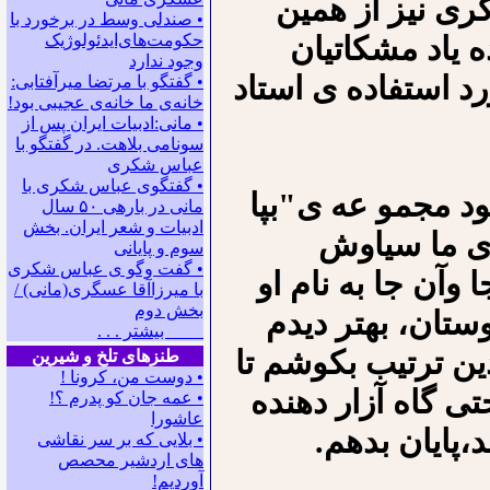
ری نیز از همین
• صندلی وسط در برخورد با
 یاد مشکاتیان
حکومت‌های‌ایدئولوژیک
وجود ندارد
د استفاده ی استاد
• گفتگو با مرتضا میرآفتابی:
ﺧﺎﻧﻪﻯ ﻣﺎ ﺧﺎﻧﻪﻯ ﻋﺠﻴﺒﻰ ﺑﻮﺩ!
• مانی:ادبیات ایران پس از
سونامی بلاهت. در گفتگو با
عباس شکری
• گفتگوی عباس شکری با
د مجمو عه ی"بپا
مانی در باره‍ی ۵۰ سال
ادبیات و شعر ایران. بخش
ه ی ما سیاوش
سوم و پایانی
• گفت وگو ی عباس شکری
آن جا به نام او
با میرزاآقا عسگری(مانی) /
بخش دوم
ستان، بهتر دیدم
بیشتر . . .
ین ترتیب بکوشم تا
طنزهای تلخ و شیرین
• دوست من، کرونا !
ی گاه آزار دهنده
• ﻋﻤﻪ ﺟﺎﻥ ﻛﻮ ﭘﺪﺭﻡ ؟!
عاشورا
،پایان بدهم.
• بلایی که بر سر نقاشی
های اردشیر محصص
آوردیم!