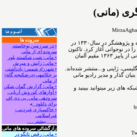
ری (مانی)
MirzaAgha
سروده ها
ﻣﻴﺮﺯﺍﺁﻗﺎﻋﺴگرﻯ(ﻣﺎﻧﻰ) شاعر، نویسنده و پژوهشگر ﺩﺭ ﺳﺎﻝ۱۳۳۰ در
• در سرزمین نوخاسته.
ﺍ ﺩﺭ ﻧﻮﺟﻮﺍﻧﻰ ﺁﻏﺎﺯ ﻛﺮﺩ. ﺗﺎﻛﻨﻮﻥ
سروده ای از مانی
۵۴ ﺟﻠﺪ ﺍﺯ ﺁﺛﺎﺭﺵ ﺑﻪ ﭼﺎﭖ ﺭﺳﻴﺪه‌اﻧﺪ. مانی از ﭘﺎﻳﻴﺰ ۱۳۶۳ مقیم ﺁﻟﻤﺎﻥ
• مانی: شب شکسته بلور
• مانی: زایش و میرش
نگلیسی، ژاپنی و...ﻣﻨﺘﺸﺮ ﺷﺪﻩ⁯اند.
• شهرزاد شمس: یادداشتی
نیان گذار و مدیر رادیو مانی
بر چکامه‍ی«درشکنجه گاه»
از مانی
• مانی: گزارش گمان شکن
ه های زیر میتوانید ببینید و
• آوازهای کوروش آریایی.
سروده‍ی مانی. پی دی اف
برای دانلود
h
• خاکسپاری غیردینی-
غیراسلامی
بیشتر . . .
رازگشائی سروده های مانی
Tw
• مانی: رقصِ تانگو در