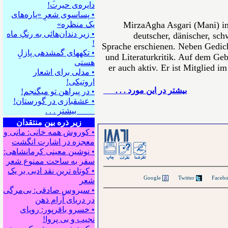
دایره‌ی حیرت!
• پساسوی شعرِ «پاره‌های
MirzaAgha Asgari (Mani) in
یک منظره»
• زیر دندان‌هائی به رنگِ ماه
deutscher, dänischer, sch
!
Sprache erschienen. Neben Gedich
• تکه⁪های گمشده⁪ی پازلِ
und Literaturkritik. Auf dem Gebi
هستی
er auch aktiv. Er ist Mitglied i
• مدلی برای اشعار
اروتیکی!
بيشتر در این مورد . . .
• در پیراهن تو می⁪گنجم!
• عشقبازی در گورستان!
بیشتر . . .
زیر ذره بین منتقدان
• کوروش همه خانی: مانی و
معجزه در اشارت انگشت
• نوشین معینی کرمانشاهی:
سفر به ساحت ممنوع شعر
• کوتاه ترین نقد ادبی بر یک
Google
Twitter
شعر
• سیروس صادقی: بی‌مرگی
در دریای آرام ذهن
• خسرو باقرپور: ﺭوﻳﺎﻯ
ﻧﺠﻴﺐ ﻭ ﺑﻰ ﭘﺮﻭﺍ!