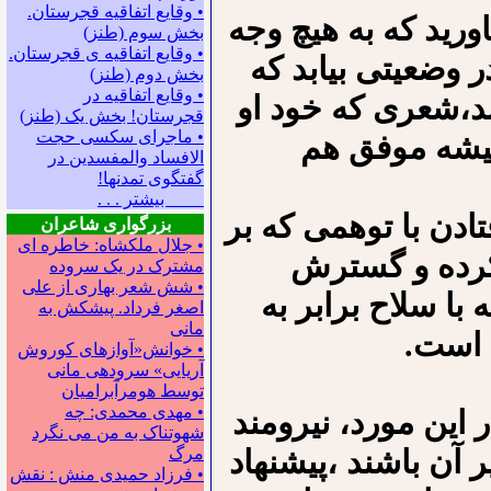
• وقایع اتفاقیه قجرستان.
رید که به هیچ وجه
بخش سوم (طنز)
• وقایع اتفاقیه ی قجرستان.
 وضعیتی بیابد که
بخش دوم (طنز)
• وقایع اتفاقیه در
ند،شعری که خود او
قجرستان! بخش یک (طنز)
• ماجرای سکسی حجت
میشه موفق هم
الافساد والمفسدین در
گفتگوی تمدنها!
بیشتر . . .
ادن با توهمی که بر
بزرگواری شاعران
• جلال ملکشاه: خاطره ای
 کرده و گسترش
مشترک در یک سروده
• شش شعر بهاری از علی
با سلاح برابر به
اصغر فرداد. پیشکش به
مانی
 است.
• خوانش«آوازهای کوروش
آریایی» سروده‍ی مانی
توسط هومرآبرامیان
• مهدی محمدی: چه
این مورد، نیرومند
شهوتناک به من می نگرد
آن باشند ،پیشنهاد
مرگ
• فرزاد حمیدی منش : نقش