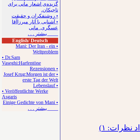
گزیده‌ی اشعار مانی برای
تاجیکان.
• روشنفکران و حقیقت
• آشنایی با آثار میرزاآقا
عسگری. مانی
بیشتر . . .
English/ Deutsch
• Mani: Der Iran - ein
Weltproblem
• Dr.Sam
Vaseghi:Harfentöne
• Rezensionen
• Josef Krug:Morgen ist der
erste Tag der Welt
• Lebenslauf
• Veröffentlichte Werke
Asgaris
• Einige Gedichte von Mani
بیشتر . . .
 نظرات: ۱)