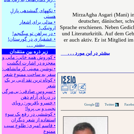
!
• تکه⁪های گمشده⁪ی پازلِ
MirzaAgha Asgari (Mani) in
هستی
deutscher, dänischer, sch
• مدلی برای اشعار
Sprache erschienen. Neben Gedich
اروتیکی!
und Literaturkritik. Auf dem Gebi
• در پیراهن تو می⁪گنجم!
• عشقبازی در گورستان!
er auch aktiv. Er ist Mitglied i
بیشتر . . .
زیر ذره بین منتقدان
بيشتر در این مورد . . .
• کوروش همه خانی: مانی و
معجزه در اشارت انگشت
• نوشین معینی کرمانشاهی:
سفر به ساحت ممنوع شعر
• کوتاه ترین نقد ادبی بر یک
شعر
• سیروس صادقی: بی‌مرگی
در دریای آرام ذهن
• خسرو باقرپور: ﺭوﻳﺎﻯ
Google
Twitter
ﻧﺠﻴﺐ ﻭ ﺑﻰ ﭘﺮﻭﺍ!
• کوششی در رفع یک سوء
استفاده از شعر دیگران
• قاسم امیری: طلوع سیب
ممنوع