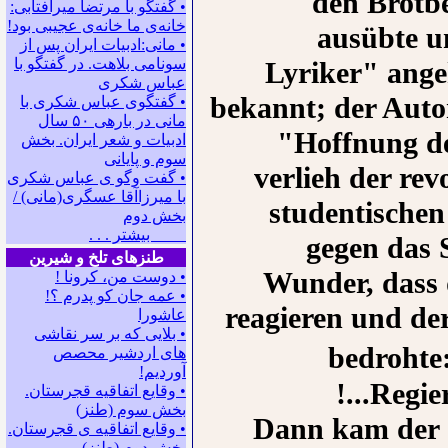
den Brotb
• گفتگو با مرتضا میرآفتابی:
ﺧﺎﻧﻪﻯ ﻣﺎ ﺧﺎﻧﻪﻯ ﻋﺠﻴﺒﻰ ﺑﻮﺩ!
ausübte u
• مانی:ادبیات ایران پس از
سونامی بلاهت. در گفتگو با
Lyriker" angeh
عباس شکری
bekannt; der Auto
• گفتگوی عباس شکری با
مانی در باره‍ی ۵۰ سال
"Hoffnung de
ادبیات و شعر ایران. بخش
سوم و پایانی
verlieh der re
• گفت وگو ی عباس شکری
با میرزاآقا عسگری(مانی) /
studentischen
بخش دوم
بیشتر . . .
gegen das 
طنزهای تلخ و شیرین
Wunder, dass 
• دوست من، کرونا !
• ﻋﻤﻪ ﺟﺎﻥ ﻛﻮ ﭘﺪﺭﻡ ؟!
reagieren und de
عاشورا
• بلایی که بر سر نقاشی
bedrohte:
های اردشیر محصص
آوردیم!
Regier
• وقایع اتفاقیه قجرستان.
بخش سوم (طنز)
Dann kam der S
• وقایع اتفاقیه ی قجرستان.
بخش دوم (طنز)