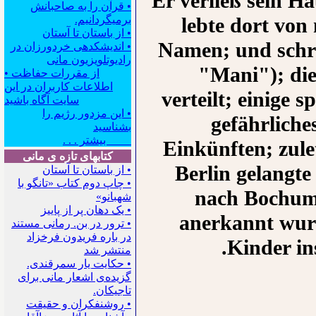
Er verließ sein H
• قرآن را به صاحبانش
برمیگردانیم.
lebte dort von
• از باستان تا آستان
Namen; und schri
• اندیشکده‍ی خردورزان در
رادیوتلویزیون مانی
"Mani"); die
• از مقررات حفاظت
اطلاعات کاربران در این
verteilt; einige 
سایت آگاه باشید
• این مزدور رژیم را
gefährlich
بشناسید
بیشتر . . .
Einkünften; zule
کتابهای تازه ی مانی
Berlin gelangte
• از باستان تا آستان
• چاپ دوم کتاب «تانگو با
nach Bochum,
شهبانو»
• یک دهان پر از پاییز
anerkannt wurd
• ترور در بن. رمانی مستند
در باره فریدون فرخزاد
Kinder in
منتشر شد
• حکایت یار سمرقندی.
گزیده‌ی اشعار مانی برای
تاجیکان.
• روشنفکران و حقیقت