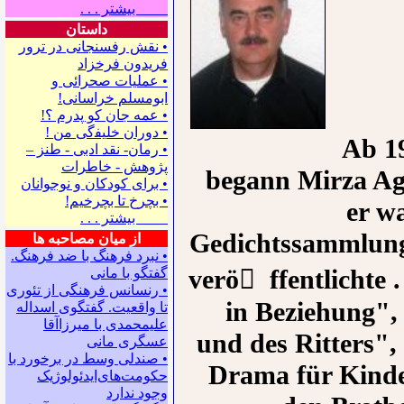
بیشتر . . .
داستان
• نقش رفسنجانی در ترور
فریدون فرخزاد
• عملیات صحرائی و
ابومسلم خراسانی!
• ﻋﻤﻪ ﺟﺎﻥ ﻛﻮ ﭘﺪﺭﻡ ؟!
• ﺩﻭﺭﺍﻥ ﺧﻠﻴﻔگی ﻣﻦ !
Ab 19
• رمان- نقد ادبی - طنز –
پژوهش - خاطرات
begann Mirza Agh
• ﺑﺮﺍﻯ ﻛﻮﺩﻛﺎﻥ ﻭ ﻧﻮﺟﻮﺍﻧﺎﻥ
• بچرخ تا بچرخیم!
er wa
بیشتر . . .
Gedichtssammlung 
از میان مصاحبه ها
• نبرد فرهنگ با ضد فرهنگ.
verö ِ ffentlichte
گفتگو با ﻣﺎﻧﻰ
• رنسانس فرهنگی ‌از تئوری
in Beziehung",
‌تا واقعیت. گفتگوی اسداله
علیمحمدی با میرزاآقا
und des Ritters",
عسگری ‌مانی
• صندلی وسط در برخورد با
Drama für Kinde
حکومت‌های‌ایدئولوژیک
وجود ندارد