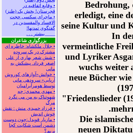
Bedrohung, d
• وقایع اتفاقیه در
قجرستان! بخش یک (طنز)
erledigt, eine 
• ماجرای سکسی حجت
الافساد والمفسدین در
seine Kultur und Kü
گفتگوی تمدنها!
In de
بیشتر . . .
بزرگواری شاعران
vermeintliche Frei
• جلال ملکشاه: خاطره ای
مشترک در یک سروده
und Lyriker Asgar
• شش شعر بهاری از علی
اصغر فرداد. پیشکش به
wuchs weiter 
مانی
• خوانش«آوازهای کوروش
neue Bücher wie
آریایی» سروده‍ی مانی
(19
توسط هومرآبرامیان
• مهدی محمدی: چه
"Friedenslieder (
شهوتناک به من می نگرد
مرگ
mehrm
• فرزاد حمیدی منش : نقش
خوش اندیش
Die islamisch
• مازیار قویدل:چون دوست
دشمن است شکایت کجا
neuen Diktatur
بریم؟