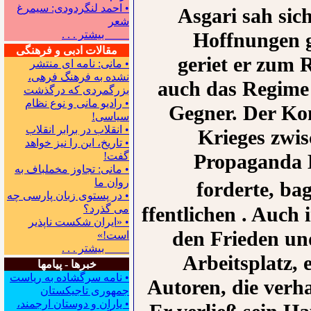
• احمد لنگردودی: سیمرغ
Asgari sah sic
شعر
بیشتر . . .
Hoffnungen g
مقالات ادبی و فرهنگی
geriet er zum 
• مانی: نامه ای منتشر
نشده به فرهنگ فرهی،
auch das Regime
بزرگمردی که درگذشت
• رادیو مانی و نوع نظام
Gegner. Der Kon
سیاسی!
• انقلاب در برابر انقلاب
Krieges zwisc
• تاریخ، این را نیز خواهد
گفت!
Propaganda 
• مانی: تجاوز مخملباف به
روان ما
forderte, ba
• در پستوی زبان پارسی چه
می گذرد؟
ffentlichen . Auch 
• «ایران شکست ناپذیر
den Frieden und
است!»
بیشتر . . .
Arbeitsplatz, 
خبرها - پیامها
• نامه سرگشاده به ریاست
Autoren, die verha
جمهوری تاجیکستان
• یاران و دوستان ارجمند،