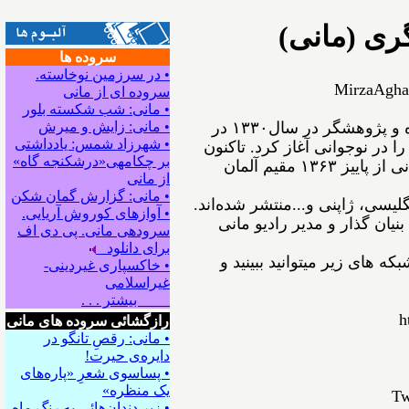
گری (مانی
سروده ها
• در سرزمین نوخاسته.
MirzaAgha
سروده ای از مانی
• مانی: شب شکسته بلور
ﻣﻴﺮﺯﺍﺁﻗﺎﻋﺴگرﻯ(ﻣﺎﻧﻰ) شاعر، نویسنده و پژوهشگر ﺩﺭ ﺳﺎﻝ۱۳۳۰ در
• مانی: زایش و میرش
• شهرزاد شمس: یادداشتی
ﺍ ﺩﺭ ﻧﻮﺟﻮﺍﻧﻰ ﺁﻏﺎﺯ ﻛﺮﺩ. ﺗﺎﻛﻨﻮﻥ
بر چکامه‍ی«درشکنجه گاه»
۵۴ ﺟﻠﺪ ﺍﺯ ﺁﺛﺎﺭﺵ ﺑﻪ ﭼﺎﭖ ﺭﺳﻴﺪه‌اﻧﺪ. مانی از ﭘﺎﻳﻴﺰ ۱۳۶۳ مقیم ﺁﻟﻤﺎﻥ
از مانی
• مانی: گزارش گمان شکن
انگلیسی، ژاپنی و...ﻣﻨﺘﺸﺮ ﺷﺪﻩ⁯اند
• آوازهای کوروش آریایی.
نیان گذار و مدیر رادیو مانی
سروده‍ی مانی. پی دی اف
برای دانلود
ه های زیر میتوانید ببینید و
• خاکسپاری غیردینی-
غیراسلامی
بیشتر . . .
h
رازگشائی سروده های مانی
• مانی: رقصِ تانگو در
دایره‌ی حیرت!
• پساسوی شعرِ «پاره‌های
یک منظره»
Tw
• زیر دندان‌هائی به رنگِ ماه