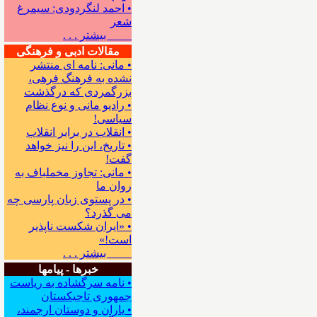
• احمد لنگردودی: سیمرغ
شعر
بیشتر . . .
مقالات ادبی و فرهنگی
• مانی: نامه ای منتشر
نشده به فرهنگ فرهی،
بزرگمردی که درگذشت
• رادیو مانی و نوع نظام
سیاسی!
• انقلاب در برابر انقلاب
• تاریخ، این را نیز خواهد
گفت!
• مانی: تجاوز مخملباف به
روان ما
• در پستوی زبان پارسی چه
می گذرد؟
• «ایران شکست ناپذیر
است!»
بیشتر . . .
خبرها - پیامها
• نامه سرگشاده به ریاست
جمهوری تاجیکستان
• یاران و دوستان ارجمند،