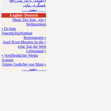
• آشنایی با آثار میرزاآقا
عسگری. مانی
بیشتر . . .
English/ Deutsch
• Mani: Der Iran - ein
Weltproblem
• Dr.Sam
Vaseghi:Harfentöne
• Rezensionen
• Josef Krug:Morgen ist der
erste Tag der Welt
• Lebenslauf
• Veröffentlichte Werke
Asgaris
• Einige Gedichte von Mani
بیشتر . . .