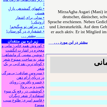
!
• تکه⁪های گمشده⁪ی پازلِ
MirzaAgha Asgari (Mani) in
هستی
deutscher, dänischer, sch
• مدلی برای اشعار
Sprache erschienen. Neben Gedich
اروتیکی!
und Literaturkritik. Auf dem Gebi
• در پیراهن تو می⁪گنجم!
• عشقبازی در گورستان!
er auch aktiv. Er ist Mitglied i
بیشتر . . .
زیر ذره بین منتقدان
بيشتر در این مورد . . .
• کوروش همه خانی: مانی و
معجزه در اشارت انگشت
• نوشین معینی کرمانشاهی:
سفر به ساحت ممنوع شعر
انی
• کوتاه ترین نقد ادبی بر یک
شعر
• سیروس صادقی: بی‌مرگی
در دریای آرام ذهن
• خسرو باقرپور: ﺭوﻳﺎﻯ
ﻧﺠﻴﺐ ﻭ ﺑﻰ ﭘﺮﻭﺍ!
• کوششی در رفع یک سوء
استفاده از شعر دیگران
• قاسم امیری: طلوع سیب
ممنوع