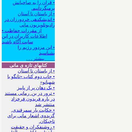
• قرآن را به صاحبانش
برمیگردانیم.
• از باستان تا آستان
• اندیشکده‍ی خردورزان در
رادیوتلویزیون مانی
• از مقررات حفاظت
اطلاعات کاربران در این
سایت آگاه باشید
• این مزدور رژیم را
بشناسید
بیشتر . . .
کتابهای تازه ی مانی
• از باستان تا آستان
• چاپ دوم کتاب «تانگو با
شهبانو»
• یک دهان پر از پاییز
• ترور در بن. رمانی مستند
در باره فریدون فرخزاد
منتشر شد
• حکایت یار سمرقندی.
گزیده‌ی اشعار مانی برای
تاجیکان.
• روشنفکران و حقیقت