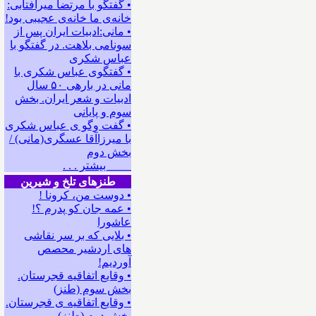
• گفتگو با مرتضا میرآفتابی:
ﺧﺎﻧﻪﻯ ﻣﺎ ﺧﺎﻧﻪﻯ ﻋﺠﻴﺒﻰ ﺑﻮﺩ!
• مانی:ادبیات ایران پس از
سونامی بلاهت. در گفتگو با
عباس شکری
• گفتگوی عباس شکری با
مانی در باره‍ی ۵۰ سال
ادبیات و شعر ایران. بخش
سوم و پایانی
• گفت وگو ی عباس شکری
با میرزاآقا عسگری(مانی) /
بخش دوم
بیشتر . . .
طنزهای تلخ و شیرین
• دوست من، کرونا !
• ﻋﻤﻪ ﺟﺎﻥ ﻛﻮ ﭘﺪﺭﻡ ؟!
عاشورا
• بلایی که بر سر نقاشی
های اردشیر محصص
آوردیم!
• وقایع اتفاقیه قجرستان.
بخش سوم (طنز)
• وقایع اتفاقیه ی قجرستان.
بخش دوم (طنز)