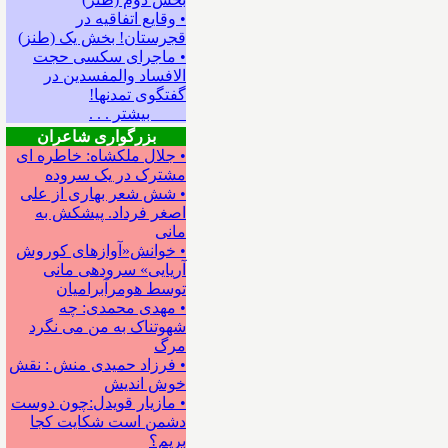
• وقایع اتفاقیه در
قجرستان! بخش یک (طنز)
• ماجرای سکسی حجت
الافساد والمفسدین در
گفتگوی تمدنها!
بیشتر . . .
بزرگواری شاعران
• جلال ملکشاه: خاطره ای
مشترک در یک سروده
• شش شعر بهاری از علی
اصغر فرداد. پیشکش به
مانی
• خوانش«آوازهای کوروش
آریایی» سروده‍ی مانی
توسط هومرآبرامیان
• مهدی محمدی: چه
شهوتناک به من می نگرد
مرگ
• فرزاد حمیدی منش : نقش
خوش اندیش
• مازیار قویدل:چون دوست
دشمن است شکایت کجا
بریم؟