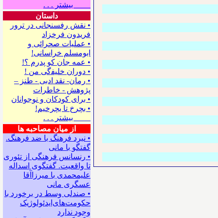
بیشتر . . .
داستان
• نقش رفسنجانی در ترور
فریدون فرخزاد
• عملیات صحرائی و
ابومسلم خراسانی!
• ﻋﻤﻪ ﺟﺎﻥ ﻛﻮ ﭘﺪﺭﻡ ؟!
• ﺩﻭﺭﺍﻥ ﺧﻠﻴﻔگی ﻣﻦ !
• رمان- نقد ادبی - طنز –
پژوهش - خاطرات
• ﺑﺮﺍﻯ ﻛﻮﺩﻛﺎﻥ ﻭ ﻧﻮﺟﻮﺍﻧﺎﻥ
• بچرخ تا بچرخیم!
بیشتر . . .
از میان مصاحبه ها
• نبرد فرهنگ با ضد فرهنگ.
گفتگو با ﻣﺎﻧﻰ
• رنسانس فرهنگی ‌از تئوری
‌تا واقعیت. گفتگوی اسداله
علیمحمدی با میرزاآقا
عسگری ‌مانی
• صندلی وسط در برخورد با
حکومت‌های‌ایدئولوژیک
وجود ندارد