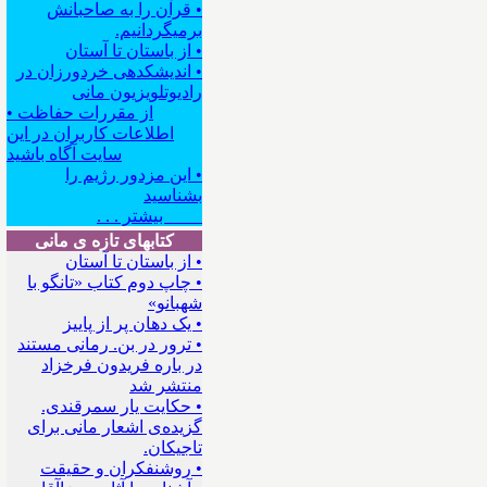
• قرآن را به صاحبانش
برمیگردانیم.
• از باستان تا آستان
• اندیشکده‍ی خردورزان در
رادیوتلویزیون مانی
• از مقررات حفاظت
اطلاعات کاربران در این
سایت آگاه باشید
• این مزدور رژیم را
بشناسید
بیشتر . . .
کتابهای تازه ی مانی
• از باستان تا آستان
• چاپ دوم کتاب «تانگو با
شهبانو»
• یک دهان پر از پاییز
• ترور در بن. رمانی مستند
در باره فریدون فرخزاد
منتشر شد
• حکایت یار سمرقندی.
گزیده‌ی اشعار مانی برای
تاجیکان.
• روشنفکران و حقیقت