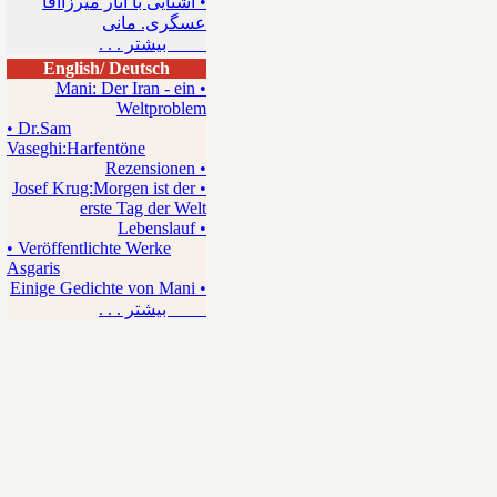
• آشنایی با آثار میرزاآقا
عسگری. مانی
بیشتر . . .
English/ Deutsch
• Mani: Der Iran - ein
Weltproblem
• Dr.Sam
Vaseghi:Harfentöne
• Rezensionen
• Josef Krug:Morgen ist der
erste Tag der Welt
• Lebenslauf
• Veröffentlichte Werke
Asgaris
• Einige Gedichte von Mani
بیشتر . . .