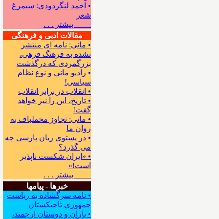
• احمد لنگردودی: سیمرغ
شعر
بیشتر . . .
مقالات ادبی و فرهنگی
• مانی: نامه ای منتشر
نشده به فرهنگ فرهی،
بزرگمردی که درگذشت
• رادیو مانی و نوع نظام
سیاسی!
• انقلاب در برابر انقلاب
• تاریخ، این را نیز خواهد
گفت!
• مانی: تجاوز مخملباف به
روان ما
• در پستوی زبان پارسی چه
می گذرد؟
• «ایران شکست ناپذیر
است!»
بیشتر . . .
خبرها - پیامها
• نامه سرگشاده به ریاست
جمهوری تاجیکستان
• یاران و دوستان ارجمند،