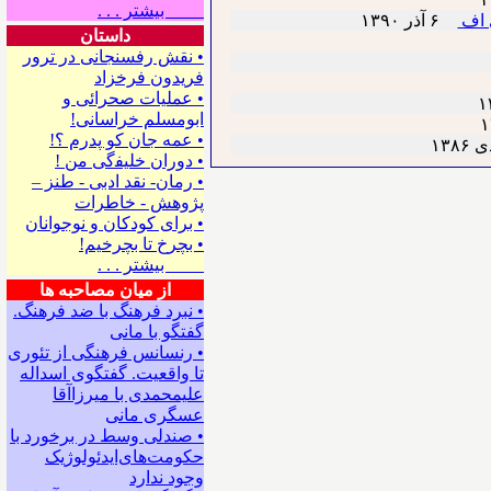
بیشتر . . .
 اف
۶ آذر ۱٣۹۰
داستان
• نقش رفسنجانی در ترور
فریدون فرخزاد
• عملیات صحرائی و
ابومسلم خراسانی!
• ﻋﻤﻪ ﺟﺎﻥ ﻛﻮ ﭘﺪﺭﻡ ؟!
• ﺩﻭﺭﺍﻥ ﺧﻠﻴﻔگی ﻣﻦ !
• رمان- نقد ادبی - طنز –
پژوهش - خاطرات
• ﺑﺮﺍﻯ ﻛﻮﺩﻛﺎﻥ ﻭ ﻧﻮﺟﻮﺍﻧﺎﻥ
• بچرخ تا بچرخیم!
بیشتر . . .
از میان مصاحبه ها
• نبرد فرهنگ با ضد فرهنگ.
گفتگو با ﻣﺎﻧﻰ
• رنسانس فرهنگی ‌از تئوری
‌تا واقعیت. گفتگوی اسداله
علیمحمدی با میرزاآقا
عسگری ‌مانی
• صندلی وسط در برخورد با
حکومت‌های‌ایدئولوژیک
وجود ندارد