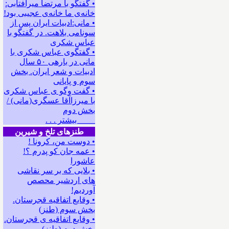
• گفتگو با مرتضا میرآفتابی:
ﺧﺎﻧﻪﻯ ﻣﺎ ﺧﺎﻧﻪﻯ ﻋﺠﻴﺒﻰ ﺑﻮﺩ!
• مانی:ادبیات ایران پس از
سونامی بلاهت. در گفتگو با
عباس شکری
• گفتگوی عباس شکری با
مانی در باره‍ی ۵۰ سال
ادبیات و شعر ایران. بخش
سوم و پایانی
• گفت وگو ی عباس شکری
با میرزاآقا عسگری(مانی) /
بخش دوم
بیشتر . . .
طنزهای تلخ و شیرین
• دوست من، کرونا !
• ﻋﻤﻪ ﺟﺎﻥ ﻛﻮ ﭘﺪﺭﻡ ؟!
عاشورا
• بلایی که بر سر نقاشی
های اردشیر محصص
آوردیم!
• وقایع اتفاقیه قجرستان.
بخش سوم (طنز)
• وقایع اتفاقیه ی قجرستان.
بخش دوم (طنز)