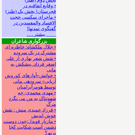
• وقایع اتفاقیه در
قجرستان! بخش یک (طنز)
• ماجرای سکسی حجت
الافساد والمفسدین در
گفتگوی تمدنها!
بیشتر . . .
بزرگواری شاعران
• جلال ملکشاه: خاطره ای
مشترک در یک سروده
• شش شعر بهاری از علی
اصغر فرداد. پیشکش به
مانی
• خوانش«آوازهای کوروش
آریایی» سروده‍ی مانی
توسط هومرآبرامیان
• مهدی محمدی: چه
شهوتناک به من می نگرد
مرگ
• فرزاد حمیدی منش : نقش
خوش اندیش
• مازیار قویدل:چون دوست
دشمن است شکایت کجا
بریم؟