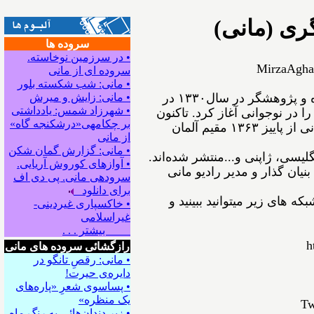
ری (مانی)
سروده ها
• در سرزمین نوخاسته.
MirzaAgha
سروده ای از مانی
• مانی: شب شکسته بلور
ﻣﻴﺮﺯﺍﺁﻗﺎﻋﺴگرﻯ(ﻣﺎﻧﻰ) شاعر، نویسنده و پژوهشگر ﺩﺭ ﺳﺎﻝ۱۳۳۰ در
• مانی: زایش و میرش
• شهرزاد شمس: یادداشتی
ﺍ ﺩﺭ ﻧﻮﺟﻮﺍﻧﻰ ﺁﻏﺎﺯ ﻛﺮﺩ. ﺗﺎﻛﻨﻮﻥ
بر چکامه‍ی«درشکنجه گاه»
۵۴ ﺟﻠﺪ ﺍﺯ ﺁﺛﺎﺭﺵ ﺑﻪ ﭼﺎﭖ ﺭﺳﻴﺪه‌اﻧﺪ. مانی از ﭘﺎﻳﻴﺰ ۱۳۶۳ مقیم ﺁﻟﻤﺎﻥ
از مانی
• مانی: گزارش گمان شکن
نگلیسی، ژاپنی و...ﻣﻨﺘﺸﺮ ﺷﺪﻩ⁯اند.
• آوازهای کوروش آریایی.
نیان گذار و مدیر رادیو مانی
سروده‍ی مانی. پی دی اف
برای دانلود
ه های زیر میتوانید ببینید و
• خاکسپاری غیردینی-
غیراسلامی
بیشتر . . .
h
رازگشائی سروده های مانی
• مانی: رقصِ تانگو در
دایره‌ی حیرت!
• پساسوی شعرِ «پاره‌های
یک منظره»
Tw
• زیر دندان‌هائی به رنگِ ماه