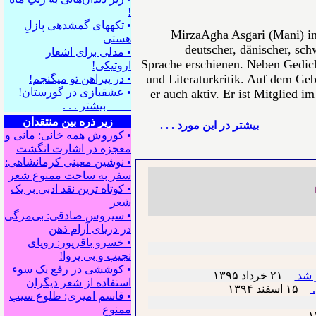
!
• تکه⁪های گمشده⁪ی پازلِ
MirzaAgha Asgari (Mani) in
هستی
deutscher, dänischer, sch
• مدلی برای اشعار
Sprache erschienen. Neben Gedich
اروتیکی!
und Literaturkritik. Auf dem Gebi
• در پیراهن تو می⁪گنجم!
• عشقبازی در گورستان!
er auch aktiv. Er ist Mitglied i
بیشتر . . .
زیر ذره بین منتقدان
بيشتر در این مورد . . .
• کوروش همه خانی: مانی و
معجزه در اشارت انگشت
• نوشین معینی کرمانشاهی:
سفر به ساحت ممنوع شعر
• کوتاه ترین نقد ادبی بر یک
شعر
• سیروس صادقی: بی‌مرگی
در دریای آرام ذهن
• خسرو باقرپور: ﺭوﻳﺎﻯ
ﻧﺠﻴﺐ ﻭ ﺑﻰ ﭘﺮﻭﺍ!
• کوششی در رفع یک سوء
ر شد
۲۱ خرداد ۱٣۹۵
استفاده از شعر دیگران
.
۱۵ اسفند ۱٣۹۴
• قاسم امیری: طلوع سیب
ممنوع