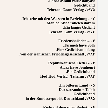
Farda awalin rouse donyast.
Gedichtband.
۱۹۷۵. Teheran. Gaam Verlag
۰۲ - Ich stehe mit den Wassern in Beziehung.
Man ba Abha rabeteh daram.
Ein langes Gedicht.
۱۹۷۶. Teheran. Gam Verlag
۰۳ – Friedensballaden
Taraneh haye Solh.
Eine Gedichtsammlung.
۱۹۸۲, von der iranischen Friedensgesellschaft.
۰۴ - Republikanische Lieder.
Awaz-haye Jomhouri
Ein Gedichtband.
۱۹۸۲. Hod-Hod-Verlag , Teheran
۰۵- Im bitteren Land.
Dar sarzamin-e Talkh
Gedichtband.
۱۹۸۵. in der Bundesrepublik Deutschland
۰۶ - Rede auf dem roten Podest.