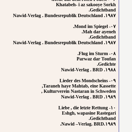
Khatabeh- i az sakooye Sorkh
Gedichtband.
۱۹۸۷. Nawid-Verlag . Bundesrepublik Deutschland
۰۷- Mond im Spiegel.
Mah dar ayeneh.
Gedichtband.
۱۹۸۷. Nawid-Verlag . Bundesrepublik Deutschland
۰۸- Flug im Sturm.
Parwaz dar Toufan
Gedichte.
۱۹۸۸. Nawid-Verlag . BRD
۰۹- Lieder des Mondscheins
Taraneh haye Mahtab, eine Kassette,
Kulturverein Nastaran in Schweden ,
۱۹۸۹. Nawid-Verlag . BRD
۱۰- Liebe , die letzte Rettung
Eshgh, wapasine Rastegari
Gedichtband.
۱۹۸۹.Nawid –Verlag. BRD.