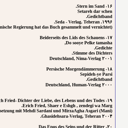
۱۶- Stern im Sand.
Setareh dar schen
Gedichtband.
۱۹۹۶. Seda - Verlag. Teheran.
(Die iranische Regierung hat das Buch gesammelt und vernichtet!)
۱۷- Beiderseits des Lids des Schauens
Do sooye Pelke tamasha,
Gedichte.
Stimme des Dichters.
۲۰۰۱ Deutschland, Nima-Verlag
۱۸- Persische Morgendämmerung
Sepideh-ye Parsi
Gedichtband.
۲۰۰۰ Deutschland, Human-Verlag
۱۹- Erich Fried- Dichter der Liebe, des Lebens und des Todes
Erich Fried, Shaer e Eshgh , zendegi wa Marg.
setzung mit Mehdi Sardani und MirzaAgha Asgari (Mani)
۲۰۰۴ Ghasidehsara-Verlag, Teheran.
۲۰- Das Epos des Seins und der Ritter