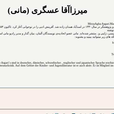
میرزاآقا عسگری (مانی)
نوشته
انگلیسی، ژاپنی و...ﻣﻨﺘﺸﺮ ﺷﺪﻩ⁯اند. مانی عضو اتحادیه‌ی نویسندگان آلمان، بنیان گذار و مدیر رادیو مانی 
 های زیر میتوانید ببینید و بشنوید
h
Tw
Asgari´s sind in deutscher, dänischer, schwedischer , englischer und japanischer Sprache erschi
raturkritik. Auf dem Gebiet der Kinder- und Jugendliteratur ist er auch aktiv. Er ist Mitglied im