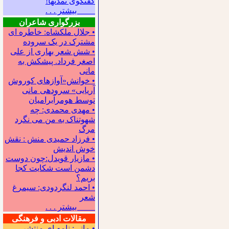
گفتگوی تمدنها!
بیشتر . . .
بزرگواری شاعران
• جلال ملکشاه: خاطره ای
مشترک در یک سروده
• شش شعر بهاری از علی
اصغر فرداد. پیشکش به
مانی
• خوانش«آوازهای کوروش
آریایی» سروده‍ی مانی
توسط هومرآبرامیان
• مهدی محمدی: چه
شهوتناک به من می نگرد
مرگ
• فرزاد حمیدی منش : نقش
خوش اندیش
• مازیار قویدل:چون دوست
دشمن است شکایت کجا
بریم؟
• احمد لنگردودی: سیمرغ
شعر
بیشتر . . .
مقالات ادبی و فرهنگی
• مانی: نامه ای منتشر