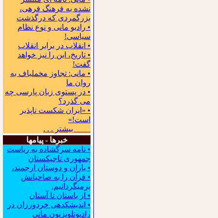
نشده به فرهنگ فرهی،
بزرگمردی که درگذشت
• رادیو مانی و نوع نظام
سیاسی!
• انقلاب در برابر انقلاب
• تاریخ، این را نیز خواهد
گفت!
• مانی: تجاوز مخملباف به
روان ما
• در پستوی زبان پارسی چه
می گذرد؟
• «ایران شکست ناپذیر
است!»
بیشتر . . .
خبرها - پیامها
• نامه سرگشاده به ریاست
جمهوری تاجیکستان
• یاران و دوستان ارجمند،
• قرآن را به صاحبانش
برمیگردانیم.
• از باستان تا آستان
• اندیشکده‍ی خردورزان در
رادیوتلویزیون مانی