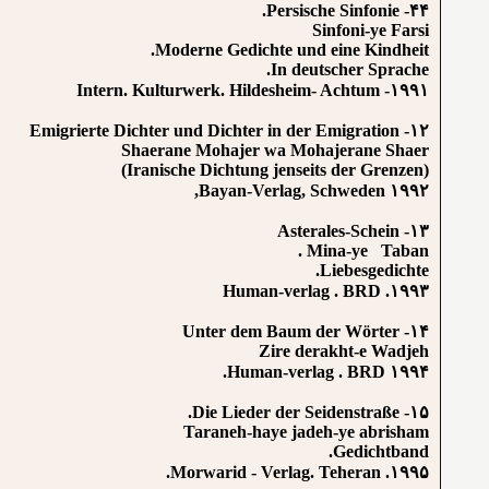
۴۴- Persische Sinfonie.
Sinfoni-ye Farsi
Moderne Gedichte und eine Kindheit.
In deutscher Sprache.
۱۹۹۱- Intern. Kulturwerk. Hildesheim- Achtum
۱۲- Emigrierte Dichter und Dichter in der Emigration
Shaerane Mohajer wa Mohajerane Shaer
(Iranische Dichtung jenseits der Grenzen)
۱۹۹۲ Bayan-Verlag, Schweden,
۱۳- Asterales-Schein
Mina-ye Taban .
Liebesgedichte.
۱۹۹۳. Human-verlag . BRD
۱۴- Unter dem Baum der Wörter
Zire derakht-e Wadjeh
۱۹۹۴ Human-verlag . BRD.
۱۵- Die Lieder der Seidenstraße.
Taraneh-haye jadeh-ye abrisham
Gedichtband.
۱۹۹۵. Morwarid - Verlag. Teheran.