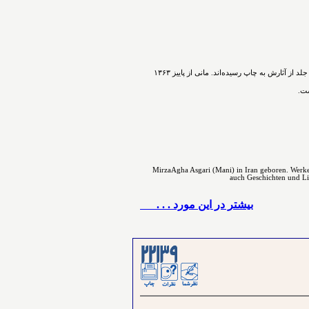
ﻣﻴﺮﺯﺍﺁﻗﺎﻋﺴگرﻯ(ﻣﺎﻧﻰ) شاعر، نویسنده و پژوهشگر ﺩﺭ ﺳﺎﻝ۱۳۳۰ در اسدآباد همدان ﺯﺍﺩﻩ ﺷﺪ. ﺁﻓﺮﻳﻨﺶ ﺍﺩﺑﻰ ﺭﺍ ﺩﺭ ﻧﻮﺟﻮﺍﻧﻰ ﺁﻏﺎﺯ ﻛﺮﺩ. ﺗﺎﻛﻨﻮﻥ ۵۴ ﺟﻠﺪ ﺍﺯ ﺁﺛﺎﺭﺵ ﺑﻪ ﭼﺎﭖ ﺭﺳﻴﺪه‌اﻧﺪ. مانی از ﭘﺎﻳﻴﺰ ۱۳۶۳
است
MirzaAgha Asgari (Mani) in Iran geboren. Werke 
auch Geschichten und Lite
بيشتر در این مورد . . .