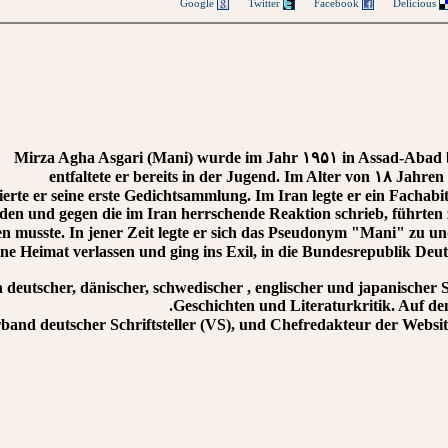
Google
Twitter
Facebook
Delicious
Mirza Agha Asgari (Mani) wurde im Jahr ۱۹۵۱ in Assad-Abad be
entfaltete er bereits in der Jugend. Im Alter von ۱۸ Jahre
zierte er seine erste Gedichtsammlung. Im Iran legte er ein Fachab
rieden und gegen die im Iran herrschende Reaktion schrieb, führte
usste. In jener Zeit legte er sich das Pseudonym "Mani" zu und pu
ine Heimat verlassen und ging ins Exil, in die Bundesrepublik Deut
n deutscher, dänischer, schwedischer , englischer und japanischer
Geschichten und Literaturkritik. Auf dem
rband deutscher Schriftsteller (VS), und Chefredakteur der Websi