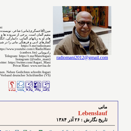
MirzaAgha Asgari.Mani
مقیم ﺁﻟﻤﺎﻥ است. برخی از سروده ⁯⁯⁯⁯ها و 
های ﺍﻭ ﺑﻪ ﺯﺑﺎﻧ‌‌ﻬﺎﻯ آلمانی، دانمارکی، .
گفتارهای ادبی و فرهنگی مانی را در شبکه:
https://t.me/radiomani
ttps://www.youtube.com/c/RadioMani
رادیومانی (castbox.fm)
Telegram: https://t.me/ManiAsgari
radiomani2012@gmail.com
Instagram (@radio_mani)
itter: https://twitter.com/Asgari_Mani
Privat Mani: www.nevisa.de
enen. Neben Gedichten schreibt Asgari
 Verband deutscher Schriftsteller (VS)
مانی
Lebenslauf
تاريخ نگارش : ۲۶ آذر ۱٣٨۴