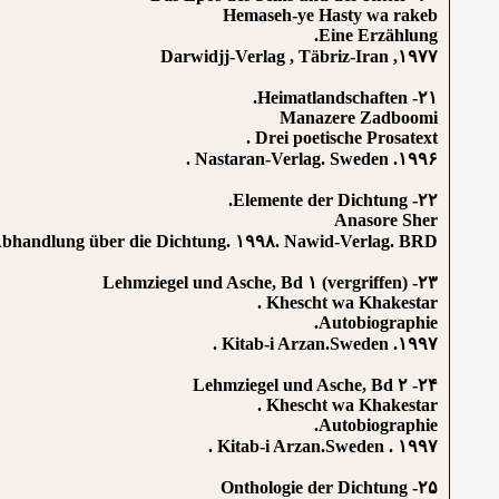
Hemaseh-ye Hasty wa rakeb
Eine Erzählung.
۱۹۷۷, Darwidjj-Verlag , Täbriz-Iran
۲۱- Heimatlandschaften.
Manazere Zadboomi
Drei poetische Prosatext .
۱۹۹۶. Nastaran-Verlag. Sweden .
۲۲- Elemente der Dichtung.
Anasore Sher
 Abhandlung über die Dichtung. ۱۹۹۸. Nawid-Verlag. BRD.
۲۳- Lehmziegel und Asche, Bd ۱ (vergriffen)
Khescht wa Khakestar .
Autobiographie.
۱۹۹۷. Kitab-i Arzan.Sweden .
۲۴- Lehmziegel und Asche, Bd ۲
Khescht wa Khakestar .
Autobiographie.
۱۹۹۷ . Kitab-i Arzan.Sweden .
۲۵- Onthologie der Dichtung