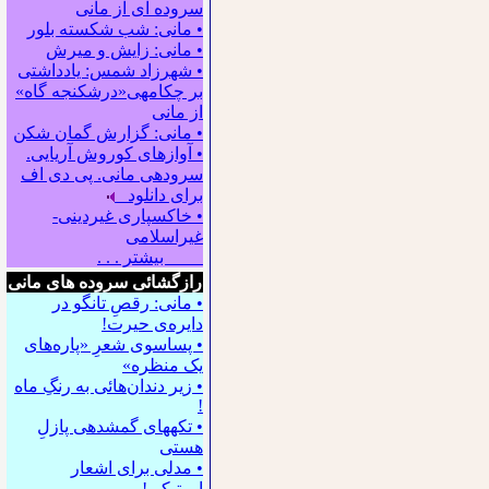
سروده ای از مانی
• مانی: شب شکسته بلور
• مانی: زایش و میرش
• شهرزاد شمس: یادداشتی
بر چکامه‍ی«درشکنجه گاه»
از مانی
• مانی: گزارش گمان شکن
• آوازهای کوروش آریایی.
سروده‍ی مانی. پی دی اف
برای دانلود
• خاکسپاری غیردینی-
غیراسلامی
بیشتر . . .
رازگشائی سروده های مانی
• مانی: رقصِ تانگو در
دایره‌ی حیرت!
• پساسوی شعرِ «پاره‌های
یک منظره»
• زیر دندان‌هائی به رنگِ ماه
!
• تکه⁪های گمشده⁪ی پازلِ
هستی
• مدلی برای اشعار
اروتیکی!