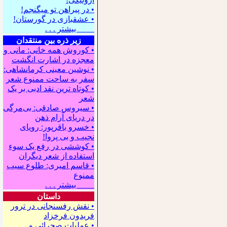
• در پیراهن تو می⁪گنجم!
• عشقبازی در گورستان!
بیشتر . . .
زیر ذره بین منتقدان
• کوروش همه خانی: مانی و
معجزه در اشارت انگشت
• نوشین معینی کرمانشاهی:
سفر به ساحت ممنوع شعر
• کوتاه ترین نقد ادبی بر یک
شعر
• سیروس صادقی: بی‌مرگی
در دریای آرام ذهن
• خسرو باقرپور: ﺭوﻳﺎﻯ
ﻧﺠﻴﺐ ﻭ ﺑﻰ ﭘﺮﻭﺍ!
• کوششی در رفع یک سوء
استفاده از شعر دیگران
• قاسم امیری: طلوع سیب
ممنوع
بیشتر . . .
داستان
• نقش رفسنجانی در ترور
فریدون فرخزاد
• عملیات صحرائی و