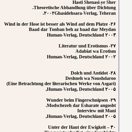
Hasti Shenasi-ye Sher
Theoretische Abhandlung über Dichtung.
۲۰۰۲Ghasidehsara-Verlag, Teheran.
۲۶- Wind in der Hose ist besser als Wind auf dem Platze
Baad dar Tonban beh az baad dar Meydan
۲۰۰۳ Human-Verlag, Deutschland
۲۷- Literatur und Erotismus
Adabiat wa Erotism
۲۰۰۲ Human-Verlag, Deutschland
۲۸- Dolch und Antidot
Deshneh wa Noushdaroo
(Eine Betrachtung der literarischen Werke von Asgari)
۲۰۰۵ Human-Verlag, Deutschland,
۲۹- Wunder beim Fingerschnipsen
Modschezeh dar Esharate angosht.
Interview mit Mani
۲۰۰۵ Human-Verlag, Deutschland,
۳۰ – Unter der Haut der Ewigkeit