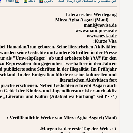
این مطلب را به شبکه‌ی خود ارسال کنید:
Yahoo
دنباله
بالاترین
Literarischer Werdegang
Mirza Agha Asgari (Mani)
mani@nevisa.de
www.mani-poesie.de
www.nevisa.de
Kurze Vita:
i Hamadan/Iran geboren. Seine literarischen Aktivitäten
n wurden seine Gedichte und andere Schriften in der Presse
itur als "Umweltpfleger" ab und arbeitete bis ۱۹۸۳ für den
n zu Repressalien ihm gegenüber –weshalb er in den Jahren
blizierte seine Schriften in der Illegalität. Im Frühjahr
schland. In der Emigration führte er seine kulturellen und
literarischen Aktivitäten fort.
 Sprache erschienen. Neben Gedichten schreibt Asgari auch
 Gebiet der Kinder- und Jugendliteratur ist er auch aktiv.
te „Literatur und Kultur (Adabiat wa Farhang“ seit ۲۰۰۱).
Veröffentlichte Werke von Mirza Agha Asgari (Mani) :
۰۱- Morgen ist der erste Tag der Welt.