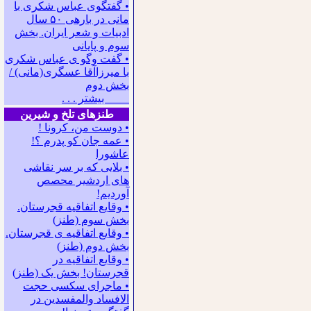
• گفتگوی عباس شکری با
مانی در باره‍ی ۵۰ سال
ادبیات و شعر ایران. بخش
سوم و پایانی
• گفت وگو ی عباس شکری
با میرزاآقا عسگری(مانی) /
بخش دوم
بیشتر . . .
طنزهای تلخ و شیرین
• دوست من، کرونا !
• ﻋﻤﻪ ﺟﺎﻥ ﻛﻮ ﭘﺪﺭﻡ ؟!
عاشورا
• بلایی که بر سر نقاشی
های اردشیر محصص
آوردیم!
• وقایع اتفاقیه قجرستان.
بخش سوم (طنز)
• وقایع اتفاقیه ی قجرستان.
بخش دوم (طنز)
• وقایع اتفاقیه در
قجرستان! بخش یک (طنز)
• ماجرای سکسی حجت
الافساد والمفسدین در