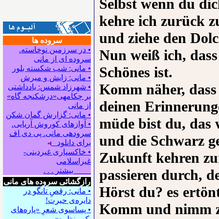
Selbst wenn du dic
kehre ich zurück z
und ziehe den Dol
سروده ها
• در سرزمین نوخاسته.
Nun weiß ich, dass
سروده ای از مانی
Schönes ist.
• مانی: شب شکسته بلور
• مانی: زایش و میرش
Komm näher, dass 
• شهرزاد شمس: یادداشتی
بر چکامه‍ی«درشکنجه گاه»
deinen Erinnerung
از مانی
• مانی: گزارش گمان شکن
müde bist du, das 
• آوازهای کوروش آریایی.
سروده‍ی مانی. پی دی اف
und die Schwarz ge
برای دانلود
• خاکسپاری غیردینی-
Zukunft kehren zu
غیراسلامی
بیشتر . . .
passieren durch, d
رازگشائی سروده های مانی
Hörst du? es ertön
• مانی: رقصِ تانگو در
دایره‌ی حیرت!
Komm und nimm zu 
• پساسوی شعرِ «پاره‌های
یک منظره»