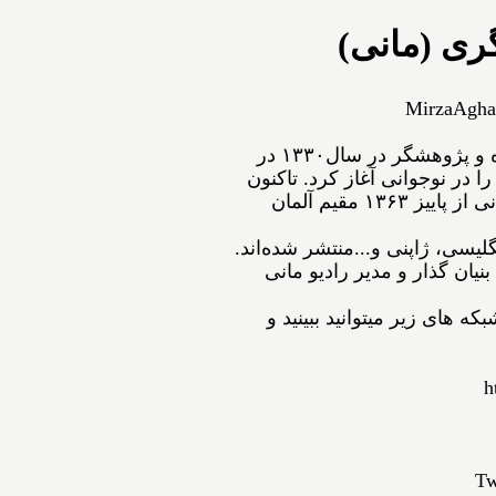
ری (مانی)
MirzaAgha
ﻣﻴﺮﺯﺍﺁﻗﺎﻋﺴگرﻯ(ﻣﺎﻧﻰ) شاعر، نویسنده و پژوهشگر ﺩﺭ ﺳﺎﻝ۱۳۳۰ در
ﺍ ﺩﺭ ﻧﻮﺟﻮﺍﻧﻰ ﺁﻏﺎﺯ ﻛﺮﺩ. ﺗﺎﻛﻨﻮﻥ
۵۴ ﺟﻠﺪ ﺍﺯ ﺁﺛﺎﺭﺵ ﺑﻪ ﭼﺎﭖ ﺭﺳﻴﺪه‌اﻧﺪ. مانی از ﭘﺎﻳﻴﺰ ۱۳۶۳ مقیم ﺁﻟﻤﺎﻥ
نگلیسی، ژاپنی و...ﻣﻨﺘﺸﺮ ﺷﺪﻩ⁯اند.
نیان گذار و مدیر رادیو مانی
ه های زیر میتوانید ببینید و
h
Tw