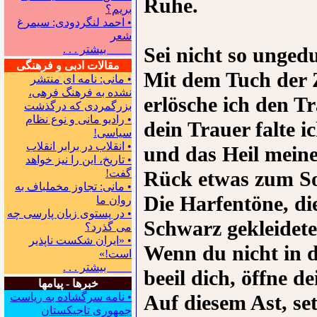
Ruhe.
بریم؟
• احمد لنگردودی: سیمرغ
شعر
Sei nicht so ungedu
بیشتر . . .
مقالات ادبی و فرهنگی
Mit dem Tuch der 
• مانی: نامه ای منتشر
نشده به فرهنگ فرهی،
erlösche ich den T
بزرگمردی که درگذشت
• رادیو مانی و نوع نظام
dein Trauer falte i
سیاسی!
• انقلاب در برابر انقلاب
und das Heil meine
• تاریخ، این را نیز خواهد
Rück etwas zum S
گفت!
• مانی: تجاوز مخملباف به
Die Harfentöne, di
روان ما
• در پستوی زبان پارسی چه
Schwarz gekleidete
می گذرد؟
• «ایران شکست ناپذیر
Wenn du nicht in d
است!»
بیشتر . . .
beeil dich, öffne de
خبرها - پیامها
Auf diesem Ast, se
• نامه سرگشاده به ریاست
جمهوری تاجیکستان