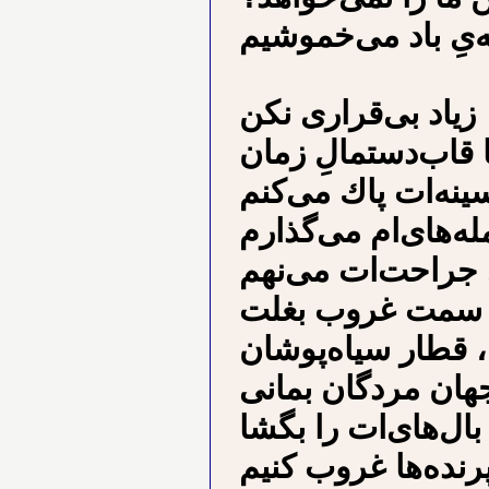
ﺎ ﻗﺎﺏﺩﺳﺘﻤﺎﻝِ ﺯﻣﺎﻥ
ﺳﻴﻨﻪﺍﺕ ﭘﺎﻙ ﻣﻰﻛﻨﻢ
ﻤﻠﻪﻫﺎﻯﺍﻡ ﻣﻰﮔﺬﺍﺭﻡ
ﻬﺎﻥ ﻣﺮﺩگان ﺑﻤﺎﻧﻰ