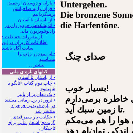
Untergehen.
• یاران و دوستان ارجمند،
• قرآن را به صاحبانش
Die bronzene Sonn
برمیگردانیم.
• از باستان تا آستان
die Harfentöne.
• اندیشکده‍ی خردورزان در
رادیوتلویزیون مانی
• از مقررات حفاظت
اطلاعات کاربران در این
سایت آگاه باشید
• این مزدور رژیم را
ﺻﺪﺍﻯ ﭼﻨﮓ
بشناسید
بیشتر . . .
کتابهای تازه ی مانی
• از باستان تا آستان
• چاپ دوم کتاب «تانگو با
ﺑﺴﻴﺎﺭ ﺧﻮﺏ!
شهبانو»
• یک دهان پر از پاییز
ﻯ ﺧﺎﻃﺮﻩ ﺑﺮﻣﻰﺩﺍﺭﻡ
• ترور در بن. رمانی مستند
در باره فریدون فرخزاد
ﺗﺎ ﺯﻣﻴﻦ ﺳﺒﻚ ﺁﻳﺪ.
منتشر شد
• حکایت یار سمرقندی.
ﻫﻮﺍ ﺭﺍ ﻫﻢ ﻣﻰﻣﻜﻢ
گزیده‌ی اشعار مانی برای
تاجیکان.