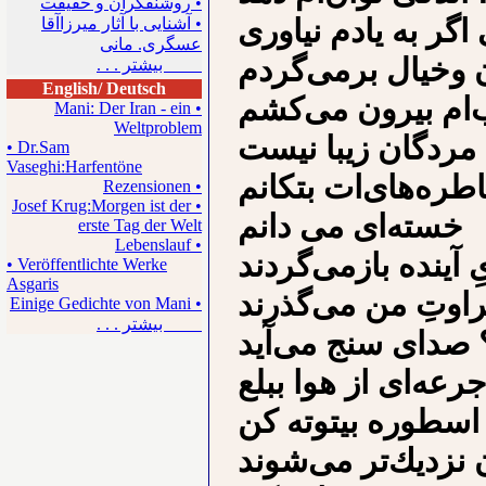
• روشنفکران و حقیقت
ﺍﮔﺮ ﺑﻪ ﻳﺎﺩﻡ ﻧﻴﺎﻭﺭﻯ
• آشنایی با آثار میرزاآقا
عسگری. مانی
ﻥ ﻭﺧﻴﺎﻝ ﺑﺮﻣﻰﮔﺮﺩﻡ
بیشتر . . .
English/ Deutsch
• Mani: Der Iran - ein
Weltproblem
• Dr.Sam
Vaseghi:Harfentöne
• Rezensionen
• Josef Krug:Morgen ist der
ﺧﺴﺘﻪﺍﻯ ﻣﻰ ﺩﺍﻧﻢ
erste Tag der Welt
• Lebenslauf
 ﺁﻳﻨﺪﻩ ﺑﺎﺯﻣﻰﮔﺮﺩﻧﺪ
• Veröffentlichte Werke
Asgaris
• Einige Gedichte von Mani
بیشتر . . .
 ﺟﺮﻋﻪﺍﻯ ﺍﺯ ﻫﻮﺍ ﺑﺒﻠﻊ
 ﻧﺰﺩﻳﻚﺗﺮ ﻣﻰﺷﻮﻧﺪ