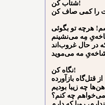
ﺷﺘﺎﺏ ﻛﻦ!
ﺯﺕ ﺭﺍ ﻛﻤﻰ ﺻﺎﻑ ﻛﻦ
ﺧﻪﻯِ ﻣِﻪ ﻣﻰﻧﺸﻴﻨﻢ
ﻛﻪ ﺩﺭ ﺣﺎﻝ ﻏﺮﻭﺏﺍﻧﺪ
ﻧﮕﺎﻩ ﻛﻦ!