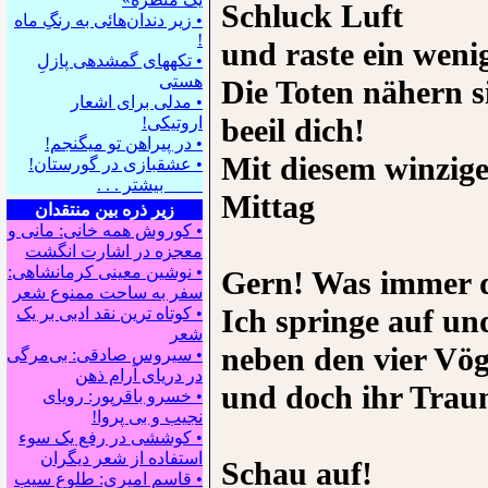
Schluck Luft
• زیر دندان‌هائی به رنگِ ماه
!
und raste ein weni
• تکه⁪های گمشده⁪ی پازلِ
هستی
Die Toten nähern s
• مدلی برای اشعار
beeil dich!
اروتیکی!
• در پیراهن تو می⁪گنجم!
Mit diesem winzig
• عشقبازی در گورستان!
بیشتر . . .
Mittag
زیر ذره بین منتقدان
• کوروش همه خانی: مانی و
معجزه در اشارت انگشت
• نوشین معینی کرمانشاهی:
Gern! Was immer d
سفر به ساحت ممنوع شعر
Ich springe auf un
• کوتاه ترین نقد ادبی بر یک
شعر
neben den vier Vö
• سیروس صادقی: بی‌مرگی
در دریای آرام ذهن
und doch ihr Trau
• خسرو باقرپور: ﺭوﻳﺎﻯ
ﻧﺠﻴﺐ ﻭ ﺑﻰ ﭘﺮﻭﺍ!
• کوششی در رفع یک سوء
استفاده از شعر دیگران
Schau auf!
• قاسم امیری: طلوع سیب