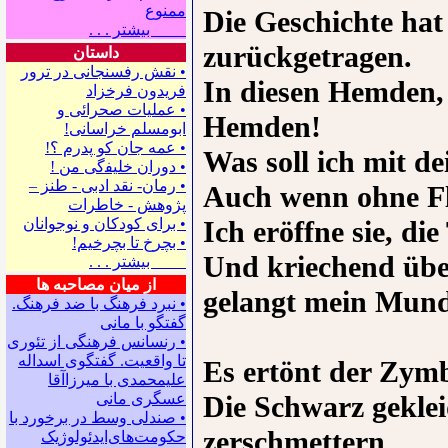
ممنوع
Die Geschichte ha
بیشتر . . .
zurückgetragen.
داستان
• نقش رفسنجانی در ترور
In diesen Hemden, 
فریدون فرخزاد
• عملیات صحرائی و
Hemden!
ابومسلم خراسانی!
• ﻋﻤﻪ ﺟﺎﻥ ﻛﻮ ﭘﺪﺭﻡ ؟!
Was soll ich mit de
• ﺩﻭﺭﺍﻥ ﺧﻠﻴﻔگی ﻣﻦ !
• رمان- نقد ادبی - طنز –
Auch wenn ohne Fl
پژوهش - خاطرات
Ich eröffne sie, di
• ﺑﺮﺍﻯ ﻛﻮﺩﻛﺎﻥ ﻭ ﻧﻮﺟﻮﺍﻧﺎﻥ
• بچرخ تا بچرخیم!
Und kriechend übe
بیشتر . . .
از میان مصاحبه ها
gelangt mein Mund
• نبرد فرهنگ با ضد فرهنگ.
گفتگو با ﻣﺎﻧﻰ
• رنسانس فرهنگی ‌از تئوری
‌تا واقعیت. گفتگوی اسداله
Es ertönt der Zymb
علیمحمدی با میرزاآقا
Die Schwarz gekleid
عسگری ‌مانی
• صندلی وسط در برخورد با
zerschmettern
حکومت‌های‌ایدئولوژیک