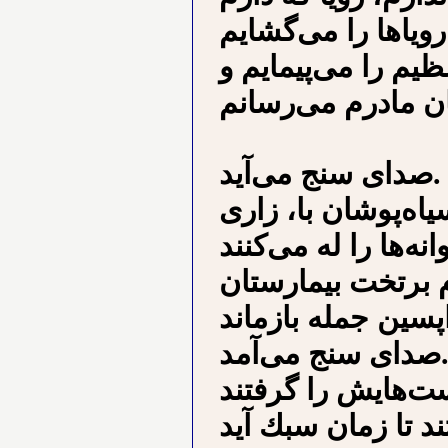
رویاﻫﺎ ﺭﺍ ﻣﻰﮔﺸﺎﻳﻢ
ﻈﻴﻢ ﺭﺍ ﻣﻰﭘﻴﻤﺎﻳﻢ ﻭ
ﺻﺪﺍﻯ ﺳﻨﺞ ﻣﻰﺁﻳﺪ.
ﻴﺎﻩﭘﻮﺷﺎﻥ ﺑﺎ، ﺯﺍﺭﻯ
ﻡ ﺑﺮﺗﺨﺖ ﺑﻴﻤﺎﺭﺳﺘﺎﻥ
ﺍﻯ ﺳﻨﺞ ﻣﻰﺁﻣﺪ.
ﺖﻫﺎﻳﺶ ﺭﺍ ﮔﺮﻓﺘﻨﺪ