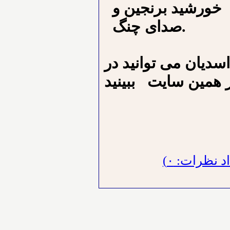
ﺧﻮﺭﺷﻴﺪ ﺑﺮﻧﺠﻴﻦ ﻭ
ﺻﺪﺍﻯ ﭼﻨﮓ.
اسدیان می توانید در
 نظرات: ۰)