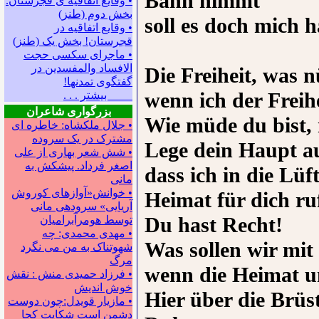
Bann nimmt
• وقایع اتفاقیه ی قجرستان.
بخش دوم (طنز)
soll es doch mich 
• وقایع اتفاقیه در
قجرستان! بخش یک (طنز)
• ماجرای سکسی حجت
الافساد والمفسدین در
Die Freiheit, was n
گفتگوی تمدنها!
wenn ich der Freihe
بیشتر . . .
بزرگواری شاعران
Wie müde du bist, 
• جلال ملکشاه: خاطره ای
مشترک در یک سروده
Lege dein Haupt au
• شش شعر بهاری از علی
اصغر فرداد. پیشکش به
dass ich in die Lü
مانی
• خوانش«آوازهای کوروش
Heimat für dich ru
آریایی» سروده‍ی مانی
Du hast Recht!
توسط هومرآبرامیان
• مهدی محمدی: چه
Was sollen wir mit
شهوتناک به من می نگرد
مرگ
wenn die Heimat un
• فرزاد حمیدی منش : نقش
خوش اندیش
Hier über die Brüs
• مازیار قویدل:چون دوست
دشمن است شکایت کجا