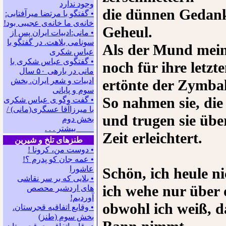
وجود ندارد
die dünnen Gedank
• گفتگو با مرتضا میرآفتابی:
ﺧﺎﻧﻪﻯ ﻣﺎ ﺧﺎﻧﻪﻯ ﻋﺠﻴﺒﻰ ﺑﻮﺩ!
Geheul.
• مانی:ادبیات ایران پس از
سونامی بلاهت. در گفتگو با
Als der Mund mein
عباس شکری
• گفتگوی عباس شکری با
noch für ihre letzt
مانی در باره‍ی ۵۰ سال
ادبیات و شعر ایران. بخش
ertönte der Zymbal
سوم و پایانی
So nahmen sie, di
• گفت وگو ی عباس شکری
با میرزاآقا عسگری(مانی) /
und trugen sie übe
بخش دوم
بیشتر . . .
Zeit erleichtert.
طنزهای تلخ و شیرین
• دوست من، کرونا !
• ﻋﻤﻪ ﺟﺎﻥ ﻛﻮ ﭘﺪﺭﻡ ؟!
عاشورا
Schön, ich heule ni
• بلایی که بر سر نقاشی
ich wehe nur über
های اردشیر محصص
آوردیم!
obwohl ich weiß, d
• وقایع اتفاقیه قجرستان.
بخش سوم (طنز)